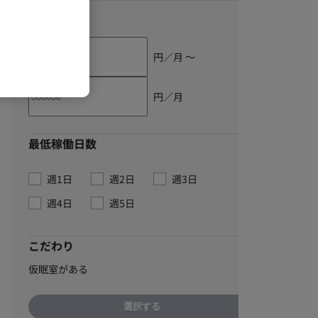
単価
円／月 〜
円／月
最低稼働日数
週1日
週2日
週3日
週4日
週5日
こだわり
仮眠室がある
選択する