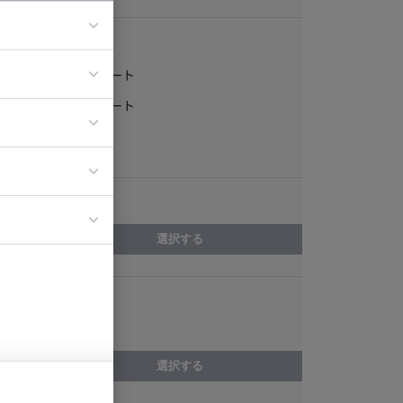
稼働形態
フルリモート
ア
一部リモート
ティブディレク
常駐
ジニア
エリア
イエンティスト
選択する
スキル
Backbone.js
選択する