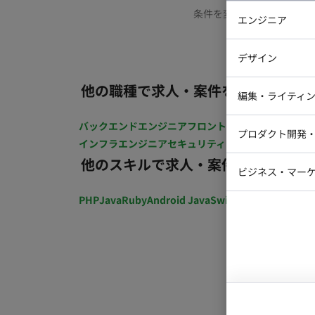
条件を変更するか、もう少
エンジニア
バックエン
デザイン
iOSエンジ
他の職種で求人・案件を探す
Webデザイ
インフラエ
編集・ライティ
テストエン
Webコーダ
グラフィッ
バックエンドエンジニア
フロントエンジニア
iOSエン
プロダクト開発
ラストレー
インフラエンジニア
セキュリティエンジニア
テストエ
編集者・翻
他のスキルで求人・案件を探す
Webディ
ビジネス・マーケ
クトマネー
マーケター
PHP
Java
Ruby
Android Java
Swift
開発ディレクショ
システムコ
コンサルタ
プロンプト