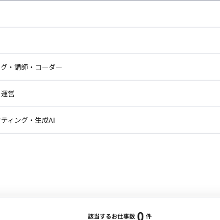
し広い条件設定で検索してみてください。
ドエンジニア
フロントエンジニア
ニア・Androidエンジニア
ゲームプログラマ・エンジニ
アートディレクター・クリエイ
ナー・UI/UXデザイナー
ンジニア
セキュリティエンジニア
ング・講師・コーダー
ター
ジニア・テクニカルサポート
AIエンジニア・機械学習エン
ー
Webライター
クデザイナー・CGデザイナー・イ
ジニア・Androidエンジニア
ゲームプログラマ・エンジニア
・運営
ター
ンジニア・テクニカルサポート
AIエンジニア・機械学習エンジニア
訳・その他ライター
レクター・プロデューサー・プロジェ
データアナリスト・データサ
ティング・生成AI
ジャー
・メディア運用
DX推進
ン
Unity
Objective-C
Python
ンサルタント・ITコンサルタント
ント・企画・セールス
採用・組織開発・制度設計
エンジニアリング
0
該当するお仕事数
件