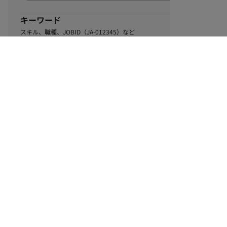
キーワード
スキル、職種、JOBID（JA-012345）など
0
該当するお仕事数
件
この条件で絞り込む
ル
利用規約
個人情報保護方針
サイトマップ