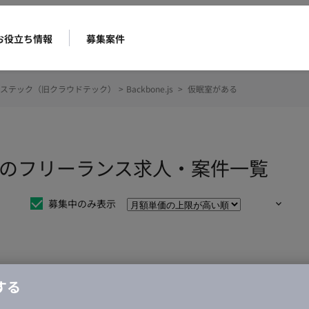
お役立ち情報
募集案件
ステック（旧クラウドテック）
>
Backbone.js
>
仮眠室がある
室があるのフリーランス求人・案件一覧
募集中のみ表示
仕事は見つかりませんでした。
する