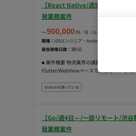
プロンプト
Sentry、Cloud Monitoring、Cloud Logg
【React Native/週5日/
管理：GitHub プロジェクト管理：GitHub、N
発業務案件
GitHub、Notion、Slack、Miro、Google
／Claude Code、Gemini、Cursor、Notion AI、Figma A
900,000
〜
円／月
（※月160時間稼働の場
モート稼働：一部リモート/神田駅（出社頻
職種：
iOSエンジニア・Androidエンジニア
スキ
代田区神田鍛冶町３丁目３−１ 神田ノース
最低稼働日数：
週5日
ス ・長期参画歓迎 ・少数精鋭チームのた
■ 案件概要 物流業界の課題解決を行うア
Flutter/WebViewベースで稼働して
（React）との親和性を高めるため、Reac
換えではなく、仕様を汲み取った上での設
GitHubを使っている
集します。 ■ 具体的な業務 ・現行アプリ（Flutter/WebView）からReact Nativeへのリプレイスに
おける設計・実装 ・Webフロントエンドチ
設計やナレッジ共有 ・ネイティブアプリならで
【Go/週4日～/一部リモート/
スキル ・React Nativeを用いたiOS/An
た開発経験 ・詳細設計〜実装・テストまでの一連の経験 ■ 尚可スキル ・Swift
発業務案件