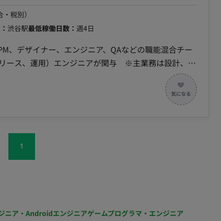
または0→1でのアプリ立ち上げ経験 ・CI/CD環境の構
合・税別）
ア：
渋谷駅
最低稼働日数：
週4日
（PM、デザイナー、エンジニア、QAなどの職能混合チー
リリース、運用）エンジニアが関与 ※主業務は設計、実
セスで進行（スクラムのプラクティスを一部導入したプロ
3名、総勢9名前後 ・Go, Google Cloudを用いた設
Cloud (Cloud Run, Cloud Firestore, Cloud
ons, Cloud Build ・構成管理： Terraform ・モニタリング：
ud Trace ・分析基盤: BigQuery, Looker Studio ・その他:
1
、以
なく、分析結果に基づいた事業戦略の提案まで担当できま
とり、経営課題の解決にも貢献できます
ジニア・Androidエンジニア
ゲームプログラマ・エンジニア