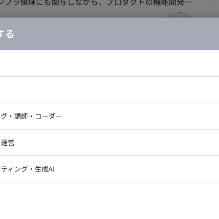
ンフラ領域にも関与しながら、プロダクトの機能開発・
 少数精鋭の開発組織のため、単なる実装だけでなく、要
、事業成長を支える中核エンジニアとしてご活躍いただ
する
クチャの設計・実装 ・データ処理基盤の開発 ・パフォー
ト】toB向けSaaSプロダクト開発業務案件
】 ・Dockerを活
ドエンジニア
フロントエンジニア
た環境構築・運用 ・Terraformを用いたIaCの整備 ・
ニア・Androidエンジニア
ゲームプログラマ・エンジニ
合・税別）
アートディレクター・クリエイ
ナー・UI/UXデザイナー
ンジニア
セキュリティエンジニア
ング・講師・コーダー
t
エリア：
フルリモート
最低稼働日数：
週5日
ト改善】 ・新技術の
ター
ジニア・テクニカルサポート
AIエンジニア・機械学習エン
・開発メンバーとの設計レビュー ・プロダクト改善提案
ー
Webライター
クデザイナー・CGデザイナー・イ
あたり、下記業務をお願いいたします。 ・新機能開発
・運営
代表、開発責任者と近い距離で開発を推進 ・少数精鋭の
ター
【就業形態について】 フルリモー
訳・その他ライター
・事業サイドとのコミュニケーション機会が多く、顧客の
レクター・プロデューサー・プロジェ
に関しては一部フレックスを導入しており、ご相談可能な
データアナリスト・データサ
ティング・生成AI
ジャー
.js、Electron データベース：PostgreSQL、MySQL、
・メディア運用
DX推進
ンサルタント・ITコンサルタント
GitHub・Terraform
form、Kubernetes、GCP／AWS／Azure コンテナ・仮
ント・企画・セールス
採用・組織開発・制度設計
D：GitHub Actions 監視・エラー監視：Prometheus、