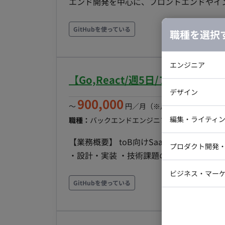
エンド開発を中心に、フロントエンドやイ
品質向上・運用改善を担当いただきます。
件整理や技術選定など上流工程にも携わり
GitHubを使っている
職種を選択
くことを期待しています。 ■業務内容・担当工程 【AIプロダクトのバックエンド開発】 ・Python
を用いたAPI開発 ・バックエンドアーキテ
エンジニア
マンス改善およびチューニング 【フルスタック開発】 ・Next.jsを用いたフロントエンド開発 ・バ
【Go,React/週5日/フルリモー
ックエンドとの連携実装 ・UI/UX改善に伴う機能追加 【インフラ・開発基盤構築
バックエン
デザイン
用した開発環境整備 ・Kubernetesを利用し
900,000
iOSエンジ
〜
円／月
（※月160時間稼働の場
CI/CD環境の改善 【品質向上・運用改善】 ・システム監視環境の整備 ・ログ分析および障害対応
Webデザイ
インフラエ
編集・ライティ
職種：
バックエンドエンジニア
スキル：
Go, Reac
・品質改善施策の立案・実行 ・開発フローの改善提案 【技術選定・プロダク
テストエン
調査・検証 ・機能要件に応じた技術選定 
Webコーダ
グラフィッ
【業務概要】 toB向けSaasプロダクト開発に
プロダクト開発
■チーム体制 ・開発組織：約10名規模 ・
ラストレー
・設計・実装 ・技術課題の調査 ・プロダクトの改善提案・推進 
編集者・翻
ため、職種の垣根を超えて連携する環境 
Webディ
トでの勤務となります。 なお、勤務時間
ビジネス・マーケ
声を直接プロダクトへ反映可能 ■開発環境 言語：Python、Go、C／C++、TypeScript フレームワ
クトマネー
環境となっていおります。 ◆主な開発環境・ツール◆ ・言語：Go ・FW：Next.js ・DB：MySQL
GitHubを使っている
ーク：FastAPI、Flask、Gin、gRPC、Next
マーケター
システムコ
・クラウド：AWS ・ツール：Notion・Slack・
SQLite、Redis インフラ／クラウド：Terra
コンサルタ
想化：Docker、Docker Compose CI／C