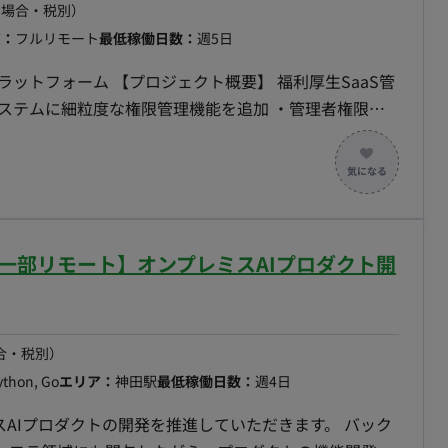
の場合・税別）
ア：
フルリモート
最低稼働日数：
週5日
ットフォーム 【プロジェクト概要】 福利厚生SaaS管
ステムに細粒度な権限管理機能を追加 ・管理者権限を
8月～） 【場所】新
可） 【技術スタック】 ● フロント
ive) 、Expo ● サーバーサイド：Go ● インフラ：AWS,
● 構成管理ツール ：Terraform ● 開発ツール：Docker, Github
ニタリング：Sentry CI/CD GitHub Actions ● デザイン：
/一部リモート】オンプレミスAIプロダクト開
ョン：zoom, Slack, miro, Notion, Asana ■稼働
（正社員チームのコアタイムに合わせたいため） - ワークスタ
-16:00）
合・税別）
ython, Go
エリア：
神田駅
最低稼働日数：
週4日
スAIプロダクトの開発を推進していただきます。 バック