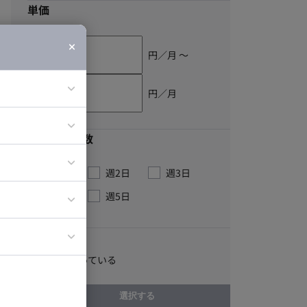
単価
円／月 〜
円／月
最低稼働日数
ア
ティブディレク
週1日
週2日
週3日
ジニア
週4日
週5日
イエンティスト
こだわり
GitHubを使っている
選択する