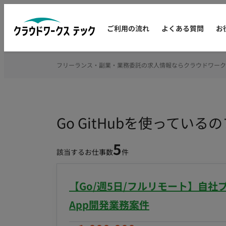
ご利用の流れ
よくある質問
お
フリーランス・副業・業務委託の求人情報ならクラウドワーク
Go GitHubを使ってい
5
該当するお仕事数
件
【Go/週5日/フルリモート】自
App開発業務案件