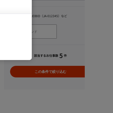
キーワード
スキル、職種、JOBID（JA-012345）など
5
該当するお仕事数
件
この条件で絞り込む