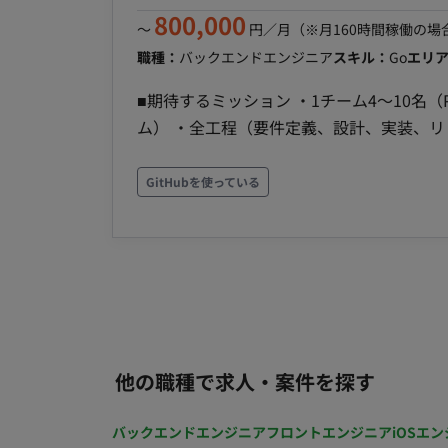
ィブ言語の知見 ・既存アプリのリプレイス、
800,000
築・運用経験
〜
円／月
（※月160時間稼働の場
職種：
バックエンドエンジニア
スキル：
Go
エリ
■期待するミッション ・1チーム4〜10名
ム） ・全工程（要件定義、設計、実装、
装、リリース、運用 ・アジャイルなプロ
セス） ・バックエンドエンジニアは1チームに2-
GitHubを使っている
計、開発、保守、運用 ※変更の範囲：当社事業に関わる業務全般 ■開発環境 ・言語：Go ・API：
Protocol Buffers, gRPC ・インフラ： Google 
Spanner, etc.) ・CI/CD：GitHub Acti
Cloud Monitoring, Cloud Logging, Clo
GitHub, Slack, Notion, Figma ■リモート稼働について 月1回になります。（出社先：企業オフィ
ス：渋谷） 月に1回出社いただきたいです。 稼働時間：10:00～19:00 契約期間：初回は3ヶ月
降は双方合意のもと更新 ■案件の魅力 ・急成長中のソーシャルECサービスのデータ分析に携わるこ
他の職種で求人・案件を探す
とができます ・単なるデータ分析だけで
す ・経営層と直接コミュニケーションを
バックエンドエンジニア
フロントエンジニア
iOSエン