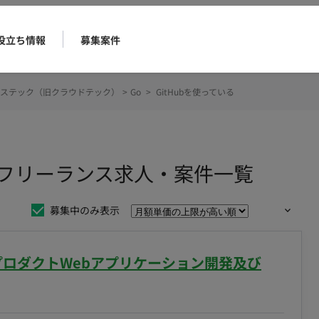
役立ち情報
募集案件
ステック（旧クラウドテック）
>
Go
>
GitHubを使っている
るのフリーランス求人・案件一覧
募集中のみ表示
社プロダクトWebアプリケーション開発及び