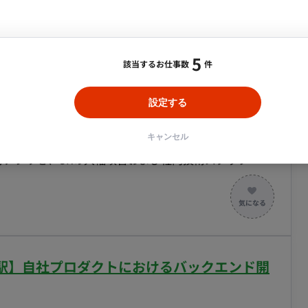
エンジニアリング
ing、Azure Monitor、Azure Log Analytics ソースコード
フルリモート】物流情報プラットフォームのアプリ開
otion、Google Workspace 情報共有ツール：
 Workspace 生成AIツール：ChatGPT／Codex、Claude
5
I、Miro AI ■働き方 ・稼働量：週5日 ・リ
該当するお仕事数
件
合・税別）
度が多い方を優先致します。） （オフィス：東京都千
ル：
ReactNative, Java, C#
エリア：
三田/田町/泉岳寺
フロントビル） ・フレックス稼働：コアタイムフレック
設定する
め、裁量を持って開発に携われる環境
キャンセル
プリのフルリニューアル開発です。 現在、
いる現行アプリを、UXの大幅改善および社内技術スタック
t Nativeへリプレイスを行います。 単なるコードの書き
計・実装を担当いただけるハイクラスなエンジニアを募
ーム（React採用）と連携した、共通コンポーネントの
はのUX改善、パフォーマンスチューニング ■ 必須
渋谷駅】自社プロダクトにおけるバックエンド開
droidアプリの開発・リリース実務経験 ・TypeScriptを用い
/Kotlinなどのネイテ