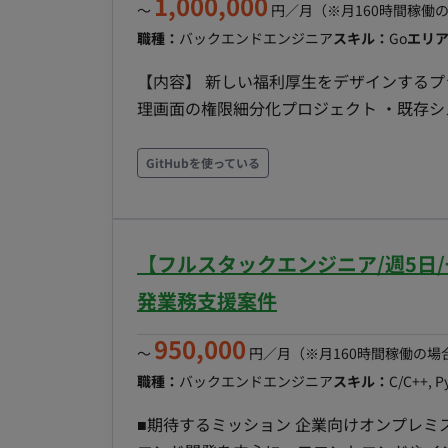
1,000,000
〜
円／月
（※月160時間稼働
職種：
バックエンドエンジニア
スキル：
Go
エリ
【内容】 新しい福利厚生をデザインするプラ
理画面の権限細分化プロジェクト ・既存シ
機能別に分割（制度作成、従業員管理、設定変更等） 【期間】随時～（7月or
宿駅 基本リモート （キャッチアップ期間週2出社尚可、地方
GitHubを使っている
エンド：TypeScript(React, React Nat
Google Cloud Platform (BigQuery) 
● 分析基盤：BigQuery, Data Studio ● モ
【フルスタックエンジニア/週5日
Figma ● リモート環境：Gather ● コミュニケーシ
・週5日 ・11:00~16:00稼働可能な方
発業務支援案件
イル - フレックスタイム制（コアタイム 11:00
950,000
〜
円／月
（※月160時間稼働の場
職種：
バックエンドエンジニア
スキル：
C/C++, P
■期待するミッション 企業向けオンプレミ