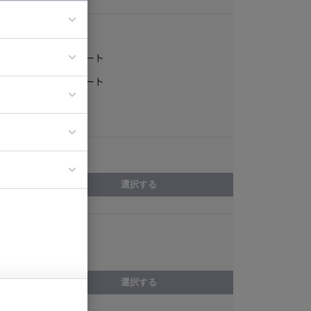
稼働形態
フルリモート
ア
一部リモート
ティブディレク
常駐
ジニア
エリア
イエンティスト
選択する
スキル
CakePHP
選択する