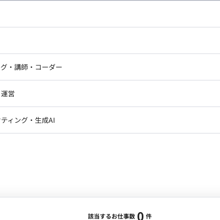
し広い条件設定で検索してみてください。
ドエンジニア
フロントエンジニア
ニア・Androidエンジニア
ゲームプログラマ・エンジニ
アートディレクター・クリエイ
ナー・UI/UXデザイナー
ンジニア
セキュリティエンジニア
ング・講師・コーダー
ター
ジニア・テクニカルサポート
AIエンジニア・機械学習エン
ー
Webライター
クデザイナー・CGデザイナー・イ
ジニア・Androidエンジニア
ゲームプログラマ・エンジニア
・運営
ター
ンジニア・テクニカルサポート
AIエンジニア・機械学習エンジニア
訳・その他ライター
レクター・プロデューサー・プロジェ
データアナリスト・データサ
ティング・生成AI
ジャー
・メディア運用
DX推進
ン
Unity
Objective-C
Python
ンサルタント・ITコンサルタント
ント・企画・セールス
採用・組織開発・制度設計
エンジニアリング
0
該当するお仕事数
件