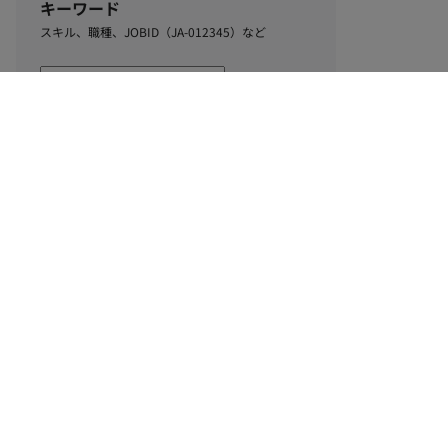
キーワード
スキル、職種、JOBID（JA-012345）など
0
該当するお仕事数
件
この条件で絞り込む
ル
利用規約
個人情報保護方針
サイトマップ