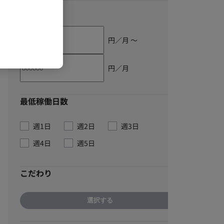
単価
円／月 〜
円／月
最低稼働日数
週1日
週2日
週3日
週4日
週5日
こだわり
選択する