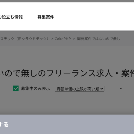
お役立ち情報
募集案件
ステック（旧クラウドテック）
>
CakePHP
>
開発案件ではないので無し
はないので無しのフリーランス求人・案
募集中のみ表示
仕事は見つかりませんでした。
する