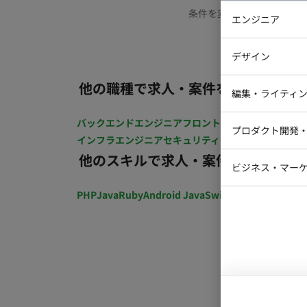
条件を変更するか、もう少
エンジニア
バックエン
デザイン
iOSエンジ
他の職種で求人・案件を探す
Webデザイ
インフラエ
編集・ライティ
テストエン
Webコーダ
グラフィッ
バックエンドエンジニア
フロントエンジニア
iOSエン
プロダクト開発
ラストレー
インフラエンジニア
セキュリティエンジニア
テストエ
編集者・翻
他のスキルで求人・案件を探す
Webディ
ビジネス・マーケ
クトマネー
マーケター
PHP
Java
Ruby
Android Java
Swift
開発ディレクショ
システムコ
コンサルタ
プロンプト