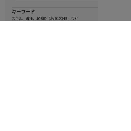
キーワード
スキル、職種、JOBID（JA-012345）など
0
該当するお仕事数
件
この条件で絞り込む
ル
利用規約
個人情報保護方針
サイトマップ