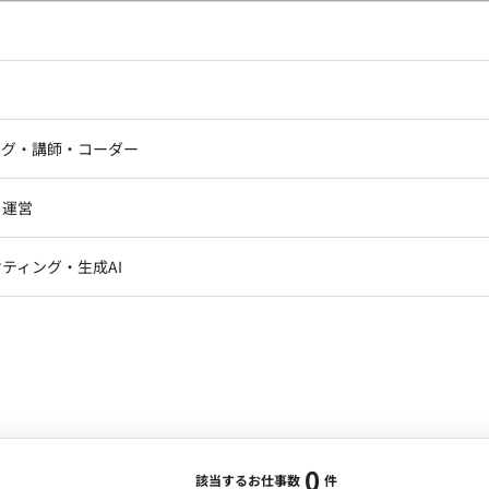
し広い条件設定で検索してみてください。
ドエンジニア
フロントエンジニア
ニア・Androidエンジニア
ゲームプログラマ・エンジニ
アートディレクター・クリエイ
ナー・UI/UXデザイナー
ンジニア
セキュリティエンジニア
ング・講師・コーダー
ター
ジニア・テクニカルサポート
AIエンジニア・機械学習エン
ー
Webライター
クデザイナー・CGデザイナー・イ
ジニア・Androidエンジニア
ゲームプログラマ・エンジニア
・運営
ター
ンジニア・テクニカルサポート
AIエンジニア・機械学習エンジニア
訳・その他ライター
レクター・プロデューサー・プロジェ
データアナリスト・データサ
ティング・生成AI
ジャー
・メディア運用
DX推進
ン
Unity
Objective-C
Python
ンサルタント・ITコンサルタント
ント・企画・セールス
採用・組織開発・制度設計
エンジニアリング
0
該当するお仕事数
件