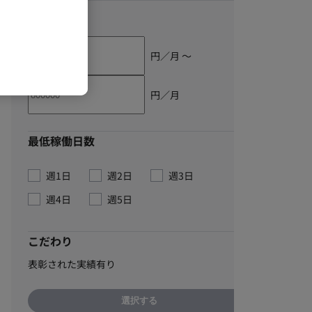
単価
円／月 〜
円／月
最低稼働日数
週1日
週2日
週3日
週4日
週5日
こだわり
表彰された実績有り
選択する