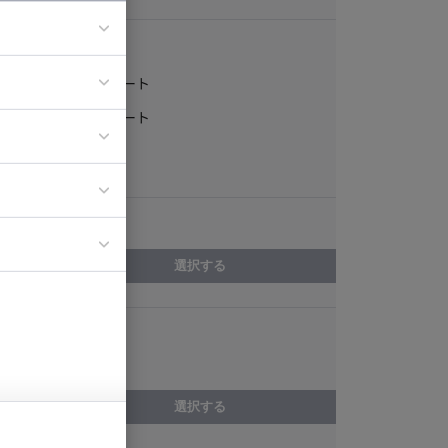
稼働形態
フルリモート
ア
一部リモート
ティブディレク
常駐
ジニア
エリア
イエンティスト
選択する
スキル
CakePHP
選択する