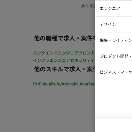
条件を変更するか、もう少
エンジニア
バックエン
デザイン
iOSエンジ
他の職種で求人・案件を探す
Webデザイ
インフラエ
編集・ライティ
テストエン
Webコーダ
グラフィッ
バックエンドエンジニア
フロントエンジニア
iOSエン
プロダクト開発
ラストレー
インフラエンジニア
セキュリティエンジニア
テストエ
編集者・翻
他のスキルで求人・案件を探す
Webディ
ビジネス・マーケ
クトマネー
マーケター
PHP
Java
Ruby
Android Java
Swift
開発ディレクショ
システムコ
コンサルタ
プロンプト