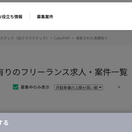
お役立ち情報
募集案件
ステック（旧クラウドテック）
>
CakePHP
>
表彰された実績有り
実績有りのフリーランス求人・案件一覧
募集中のみ表示
仕事は見つかりませんでした。
する