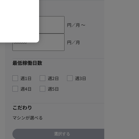
単価
円／月 〜
円／月
最低稼働日数
週1日
週2日
週3日
週4日
週5日
こだわり
マシンが選べる
選択する