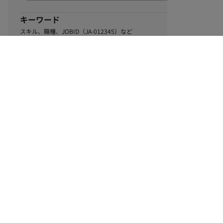
キーワード
スキル、職種、JOBID（JA-012345）など
0
該当するお仕事数
件
この条件で絞り込む
ル
利用規約
個人情報保護方針
サイトマップ