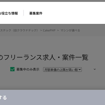
お役立ち情報
募集案件
ステック（旧クラウドテック）
>
CakePHP
>
マシンが選べる
べるのフリーランス求人・案件一覧
募集中のみ表示
仕事は見つかりませんでした。
する