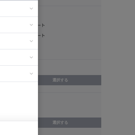
稼働形態
フルリモート
ア
一部リモート
ティブディレク
常駐
ジニア
エリア
イエンティスト
選択する
スキル
CakePHP
選択する