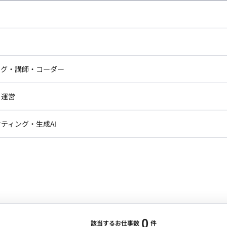
し広い条件設定で検索してみてください。
ドエンジニア
フロントエンジニア
ニア・Androidエンジニア
ゲームプログラマ・エンジニ
アートディレクター・クリエイ
ナー・UI/UXデザイナー
ンジニア
セキュリティエンジニア
ング・講師・コーダー
ター
ジニア・テクニカルサポート
AIエンジニア・機械学習エン
ー
Webライター
クデザイナー・CGデザイナー・イ
ジニア・Androidエンジニア
ゲームプログラマ・エンジニア
・運営
ター
ンジニア・テクニカルサポート
AIエンジニア・機械学習エンジニア
訳・その他ライター
レクター・プロデューサー・プロジェ
データアナリスト・データサ
ティング・生成AI
ジャー
・メディア運用
DX推進
ン
Unity
Objective-C
Python
ンサルタント・ITコンサルタント
ント・企画・セールス
採用・組織開発・制度設計
エンジニアリング
0
該当するお仕事数
件