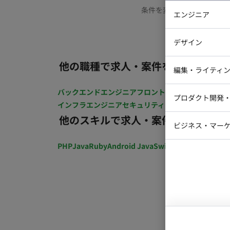
条件を変更するか、もう少
エンジニア
バックエン
デザイン
iOSエンジ
他の職種で求人・案件を探す
Webデザイ
インフラエ
編集・ライティ
テストエン
Webコーダ
グラフィッ
バックエンドエンジニア
フロントエンジニア
iOSエン
プロダクト開発
ラストレー
インフラエンジニア
セキュリティエンジニア
テストエ
編集者・翻
他のスキルで求人・案件を探す
Webディ
ビジネス・マーケ
クトマネー
マーケター
PHP
Java
Ruby
Android Java
Swift
開発ディレクショ
システムコ
コンサルタ
プロンプト