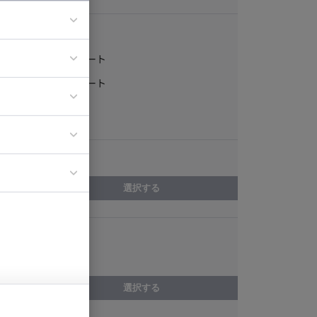
稼働形態
フルリモート
ア
一部リモート
ティブディレク
常駐
ジニア
エリア
イエンティスト
選択する
スキル
CakePHP
選択する