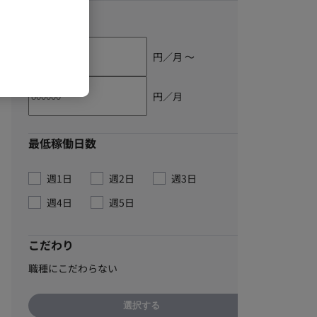
単価
円／月 〜
円／月
最低稼働日数
週1日
週2日
週3日
週4日
週5日
こだわり
職種にこだわらない
選択する