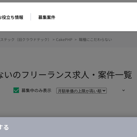
お役立ち情報
募集案件
ステック（旧クラウドテック）
>
CakePHP
>
職種にこだわらない
わらないのフリーランス求人・案件一覧
募集中のみ表示
仕事は見つかりませんでした。
する