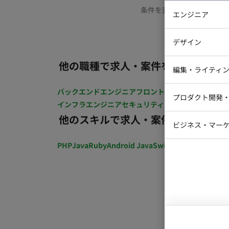
条件を変更するか、もう少
エンジニア
バックエン
デザイン
iOSエンジ
他の職種で求人・案件を探す
Webデザイ
インフラエ
編集・ライティ
テストエン
Webコーダ
グラフィッ
バックエンドエンジニア
フロントエンジニア
iOSエン
プロダクト開発
ラストレー
インフラエンジニア
セキュリティエンジニア
テストエ
編集者・翻
他のスキルで求人・案件を探す
Webディ
ビジネス・マーケ
クトマネー
マーケター
PHP
Java
Ruby
Android Java
Swift
開発ディレクショ
システムコ
コンサルタ
プロンプト