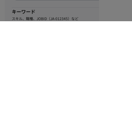
キーワード
スキル、職種、JOBID（JA-012345）など
0
該当するお仕事数
件
この条件で絞り込む
ル
利用規約
個人情報保護方針
サイトマップ