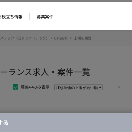
お役立ち情報
募集案件
ステック（旧クラウドテック）
>
Catalyst
>
上場を視野
のフリーランス求人・案件一覧
募集中のみ表示
仕事は見つかりませんでした。
する