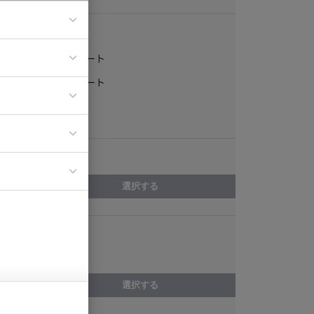
稼働形態
フルリモート
ア
一部リモート
ティブディレク
常駐
ジニア
エリア
イエンティスト
選択する
スキル
Catalyst
選択する