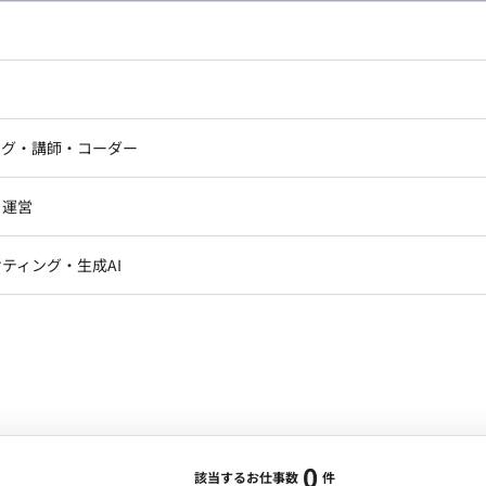
し広い条件設定で検索してみてください。
ドエンジニア
フロントエンジニア
ニア・Androidエンジニア
ゲームプログラマ・エンジニ
アートディレクター・クリエイ
ナー・UI/UXデザイナー
ンジニア
セキュリティエンジニア
ング・講師・コーダー
ター
ジニア・テクニカルサポート
AIエンジニア・機械学習エン
ー
Webライター
クデザイナー・CGデザイナー・イ
ジニア・Androidエンジニア
ゲームプログラマ・エンジニア
・運営
ター
ンジニア・テクニカルサポート
AIエンジニア・機械学習エンジニア
訳・その他ライター
レクター・プロデューサー・プロジェ
データアナリスト・データサ
ティング・生成AI
ジャー
・メディア運用
DX推進
ン
Unity
Objective-C
Python
ンサルタント・ITコンサルタント
ント・企画・セールス
採用・組織開発・制度設計
エンジニアリング
0
該当するお仕事数
件