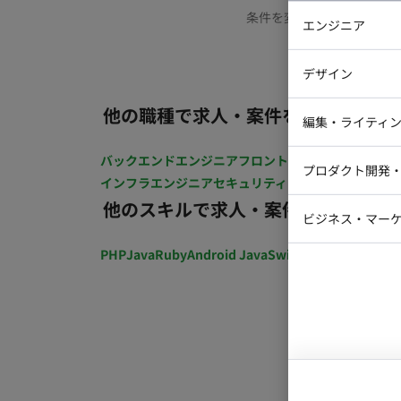
条件を変更するか、もう少
エンジニア
バックエン
デザイン
iOSエンジ
他の職種で求人・案件を探す
Webデザイ
インフラエ
編集・ライティ
テストエン
Webコーダ
グラフィッ
バックエンドエンジニア
フロントエンジニア
iOSエン
プロダクト開発
ラストレー
インフラエンジニア
セキュリティエンジニア
テストエ
編集者・翻
他のスキルで求人・案件を探す
Webディ
ビジネス・マーケ
クトマネー
マーケター
PHP
Java
Ruby
Android Java
Swift
開発ディレクショ
システムコ
コンサルタ
プロンプト