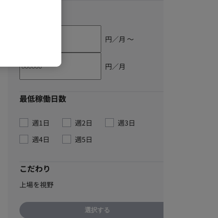
単価
円／月 〜
円／月
最低稼働日数
週1日
週2日
週3日
週4日
週5日
こだわり
上場を視野
選択する