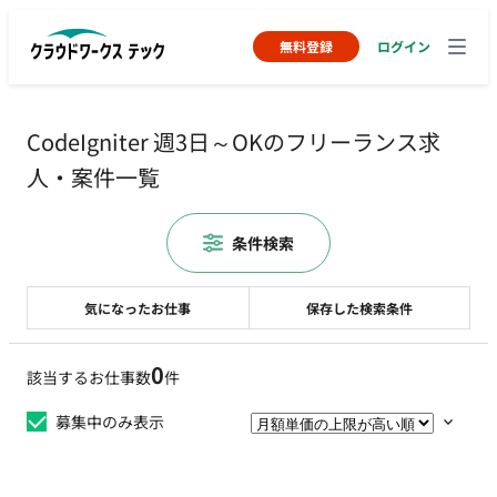
無料登録
ログイン
CodeIgniter 週3日～OKのフリーランス求
人・案件一覧
条件検索
気になったお仕事
保存した検索条件
0
該当するお仕事数
件
募集中のみ表示