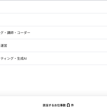
し広い条件設定で検索してみてください。
ドエンジニア
フロントエンジニア
ニア・Androidエンジニア
ゲームプログラマ・エンジニ
アートディレクター・クリエイ
ナー・UI/UXデザイナー
ンジニア
セキュリティエンジニア
ング・講師・コーダー
ター
ジニア・テクニカルサポート
AIエンジニア・機械学習エン
ー
Webライター
クデザイナー・CGデザイナー・イ
ジニア・Androidエンジニア
ゲームプログラマ・エンジニア
・運営
ター
ンジニア・テクニカルサポート
AIエンジニア・機械学習エンジニア
訳・その他ライター
レクター・プロデューサー・プロジェ
データアナリスト・データサ
ティング・生成AI
ジャー
・メディア運用
DX推進
ン
Unity
Objective-C
Python
ンサルタント・ITコンサルタント
ント・企画・セールス
採用・組織開発・制度設計
エンジニアリング
0
該当するお仕事数
件