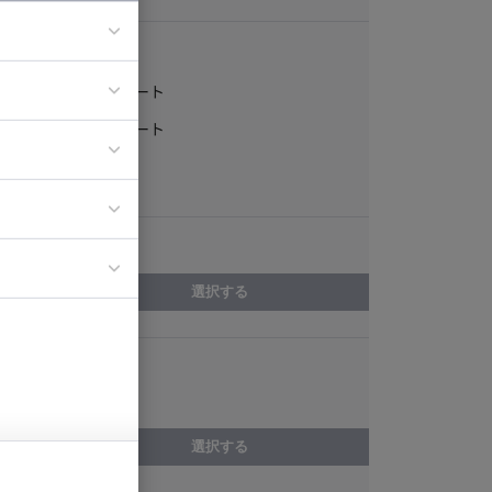
稼働形態
フルリモート
ア
一部リモート
ティブディレク
常駐
ジニア
エリア
イエンティスト
選択する
スキル
Django
選択する