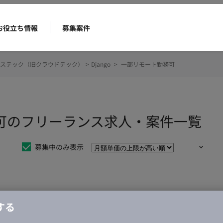
お役立ち情報
募集案件
ステック（旧クラウドテック）
>
Django
>
一部リモート勤務可
勤務可のフリーランス求人・案件一覧
募集中のみ表示
仕事は見つかりませんでした。
する