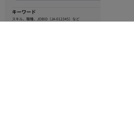
キーワード
スキル、職種、JOBID（JA-012345）など
0
該当するお仕事数
件
この条件で絞り込む
ル
利用規約
個人情報保護方針
サイトマップ