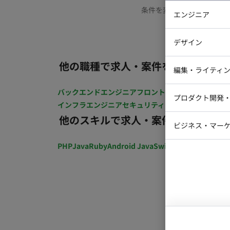
条件を変更するか、もう少
エンジニア
バックエン
デザイン
iOSエンジ
他の職種で求人・案件を探す
Webデザイ
インフラエ
編集・ライティ
テストエン
Webコーダ
グラフィッ
バックエンドエンジニア
フロントエンジニア
iOSエン
プロダクト開発
ラストレー
インフラエンジニア
セキュリティエンジニア
テストエ
編集者・翻
他のスキルで求人・案件を探す
Webディ
ビジネス・マーケ
クトマネー
マーケター
PHP
Java
Ruby
Android Java
Swift
開発ディレクショ
システムコ
コンサルタ
プロンプト