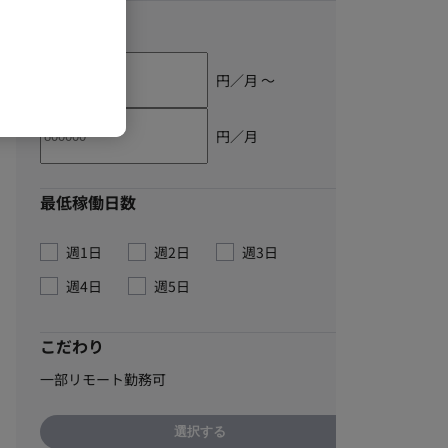
単価
円／月 〜
円／月
最低稼働日数
週1日
週2日
週3日
週4日
週5日
こだわり
一部リモート勤務可
選択する