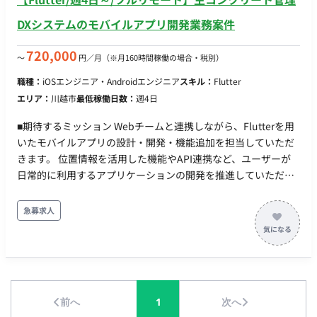
DXシステムのモバイルアプリ開発業務案件
720,000
〜
円／月
（※月160時間稼働の場合・税別）
職種：
iOSエンジニア・Androidエンジニア
スキル：
Flutter
エリア：
川越市
最低稼働日数：
週4日
■期待するミッション Webチームと連携しながら、Flutterを用
いたモバイルアプリの設計・開発・機能追加を担当していただ
きます。 位置情報を活用した機能やAPI連携など、ユーザーが
日常的に利用するアプリケーションの開発を推進していただく
ポジションです。 ■業務内容・担当工程 【モバイルアプリ開
発】 ・Flutterを用いたモバイルアプリ開発 ・Webシステムと
急募求人
のAPI連携 ・GPS・位置情報を活用した機能開発 ・RFID連携機
能の実装 ・GitHubを利用したソースコード管理 ■働き方 稼働
量：週4日以上（相談可） リモート稼働：フルリモート フレッ
クス稼働：可
前へ
1
次へ