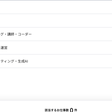
し広い条件設定で検索してみてください。
ドエンジニア
フロントエンジニア
ニア・Androidエンジニア
ゲームプログラマ・エンジニ
アートディレクター・クリエイ
ナー・UI/UXデザイナー
ンジニア
セキュリティエンジニア
ング・講師・コーダー
ター
ジニア・テクニカルサポート
AIエンジニア・機械学習エン
ー
Webライター
クデザイナー・CGデザイナー・イ
ジニア・Androidエンジニア
ゲームプログラマ・エンジニア
・運営
ター
ンジニア・テクニカルサポート
AIエンジニア・機械学習エンジニア
訳・その他ライター
レクター・プロデューサー・プロジェ
データアナリスト・データサ
ティング・生成AI
ジャー
・メディア運用
DX推進
ン
Unity
Objective-C
Python
ンサルタント・ITコンサルタント
ント・企画・セールス
採用・組織開発・制度設計
エンジニアリング
0
該当するお仕事数
件