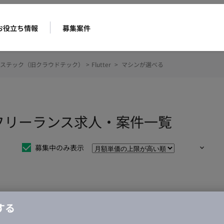
お役立ち情報
募集案件
ステック（旧クラウドテック）
>
Flutter
>
マシンが選べる
るのフリーランス求人・案件一覧
募集中のみ表示
仕事は見つかりませんでした。
する