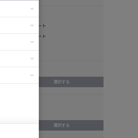
稼働形態
フルリモート
ア
一部リモート
ティブディレク
常駐
ジニア
エリア
イエンティスト
選択する
スキル
Flutter
選択する