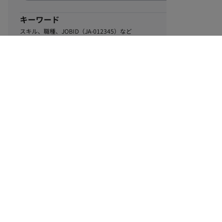
キーワード
スキル、職種、JOBID（JA-012345）など
0
該当するお仕事数
件
この条件で絞り込む
ル
利用規約
個人情報保護方針
サイトマップ