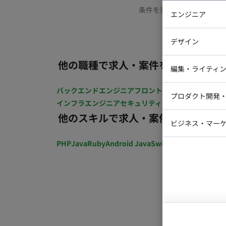
条件を変更するか、もう少
エンジニア
バックエン
デザイン
iOSエンジ
他の職種で求人・案件を探す
Webデザイ
インフラエ
編集・ライティ
テストエン
Webコーダ
グラフィッ
バックエンドエンジニア
フロントエンジニア
iOSエン
プロダクト開発
ラストレー
インフラエンジニア
セキュリティエンジニア
テストエ
編集者・翻
他のスキルで求人・案件を探す
Webディ
ビジネス・マーケ
クトマネー
マーケター
PHP
Java
Ruby
Android Java
Swift
開発ディレクショ
システムコ
コンサルタ
プロンプト