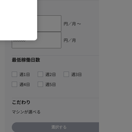
単価
円／月 〜
円／月
最低稼働日数
週1日
週2日
週3日
週4日
週5日
こだわり
マシンが選べる
選択する