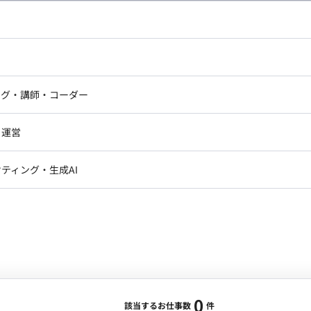
し広い条件設定で検索してみてください。
ドエンジニア
フロントエンジニア
ニア・Androidエンジニア
ゲームプログラマ・エンジニ
アートディレクター・クリエイ
ナー・UI/UXデザイナー
ンジニア
セキュリティエンジニア
ング・講師・コーダー
ター
ジニア・テクニカルサポート
AIエンジニア・機械学習エン
ー
Webライター
クデザイナー・CGデザイナー・イ
ジニア・Androidエンジニア
ゲームプログラマ・エンジニア
・運営
ター
ンジニア・テクニカルサポート
AIエンジニア・機械学習エンジニア
訳・その他ライター
レクター・プロデューサー・プロジェ
データアナリスト・データサ
ティング・生成AI
ジャー
・メディア運用
DX推進
ン
Unity
Objective-C
Python
ンサルタント・ITコンサルタント
ント・企画・セールス
採用・組織開発・制度設計
エンジニアリング
0
該当するお仕事数
件