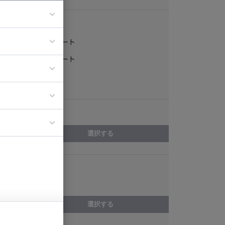
稼働形態
フルリモート
ア
一部リモート
ティブディレク
常駐
ジニア
エリア
イエンティスト
選択する
スキル
FuelPHP
選択する