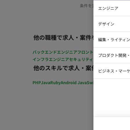
条件を変更するか、もう少
エンジニア
バックエン
デザイン
iOSエンジ
他の職種で求人・案件を探す
Webデザイ
インフラエ
編集・ライティ
テストエン
Webコーダ
グラフィッ
バックエンドエンジニア
フロントエンジニア
iOSエン
プロダクト開発
ラストレー
インフラエンジニア
セキュリティエンジニア
テストエ
編集者・翻
他のスキルで求人・案件を探す
Webディ
ビジネス・マーケ
クトマネー
マーケター
PHP
Java
Ruby
Android Java
Swift
開発ディレクショ
システムコ
コンサルタ
プロンプト