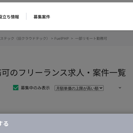
役立ち情報
募集案件
ステック（旧クラウドテック）
>
FuelPHP
>
一部リモート勤務可
ト勤務可のフリーランス求人・案件一覧
募集中のみ表示
仕事は見つかりませんでした。
する