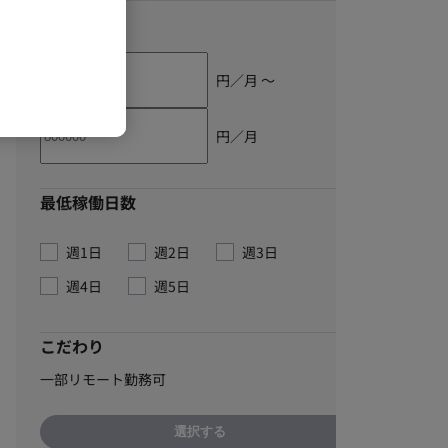
単価
円／月 〜
円／月
最低稼働日数
週1日
週2日
週3日
週4日
週5日
こだわり
一部リモート勤務可
選択する