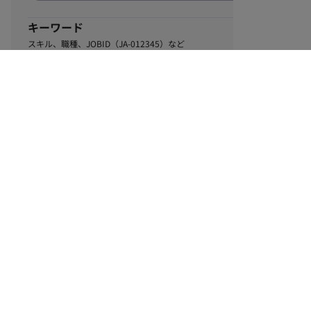
キーワード
スキル、職種、JOBID（JA-012345）など
0
該当するお仕事数
件
この条件で絞り込む
ル
利用規約
個人情報保護方針
サイトマップ