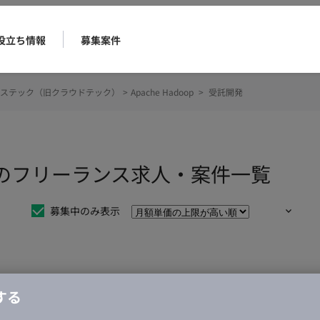
役立ち情報
募集案件
ステック（旧クラウドテック）
>
Apache Hadoop
>
受託開発
託開発のフリーランス求人・案件一覧
募集中のみ表示
仕事は見つかりませんでした。
する