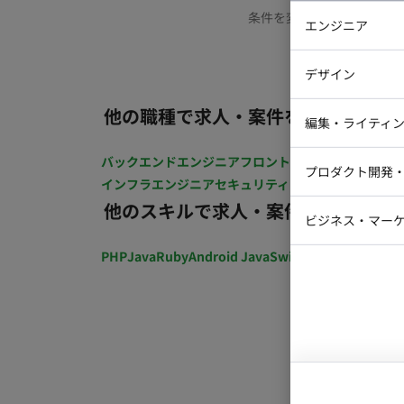
条件を変更するか、もう少
エンジニア
バックエン
デザイン
iOSエンジ
他の職種で求人・案件を探す
Webデザイ
インフラエ
編集・ライティ
テストエン
Webコーダ
グラフィッ
バックエンドエンジニア
フロントエンジニア
iOSエン
プロダクト開発
ラストレー
インフラエンジニア
セキュリティエンジニア
テストエ
編集者・翻
他のスキルで求人・案件を探す
Webディ
ビジネス・マーケ
クトマネー
マーケター
PHP
Java
Ruby
Android Java
Swift
開発ディレクショ
システムコ
コンサルタ
プロンプト