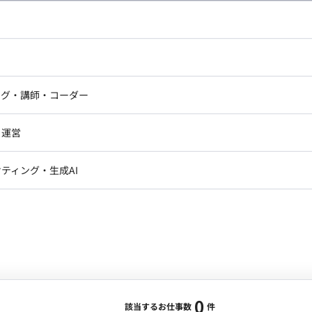
し広い条件設定で検索してみてください。
ドエンジニア
フロントエンジニア
ニア・Androidエンジニア
ゲームプログラマ・エンジニ
アートディレクター・クリエイ
ナー・UI/UXデザイナー
ンジニア
セキュリティエンジニア
ング・講師・コーダー
ター
ジニア・テクニカルサポート
AIエンジニア・機械学習エン
ー
Webライター
クデザイナー・CGデザイナー・イ
ジニア・Androidエンジニア
ゲームプログラマ・エンジニア
・運営
ター
ンジニア・テクニカルサポート
AIエンジニア・機械学習エンジニア
訳・その他ライター
レクター・プロデューサー・プロジェ
データアナリスト・データサ
ティング・生成AI
ジャー
・メディア運用
DX推進
ン
Unity
Objective-C
Python
ンサルタント・ITコンサルタント
ント・企画・セールス
採用・組織開発・制度設計
エンジニアリング
0
該当するお仕事数
件