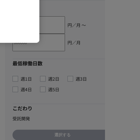
単価
円／月 〜
円／月
最低稼働日数
週1日
週2日
週3日
週4日
週5日
こだわり
受託開発
選択する