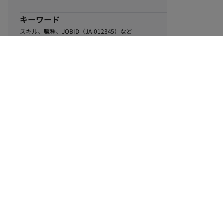
キーワード
スキル、職種、JOBID（JA-012345）など
0
該当するお仕事数
件
この条件で絞り込む
ル
利用規約
個人情報保護方針
サイトマップ