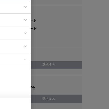
稼働形態
フルリモート
ア
一部リモート
ティブディレク
常駐
ジニア
エリア
イエンティスト
選択する
スキル
Apache Hadoop
選択する