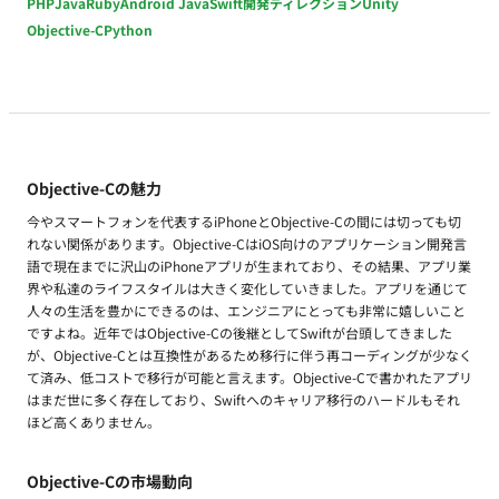
PHP
Java
Ruby
Android Java
Swift
開発ディレクション
Unity
Objective-C
Python
Objective-Cの魅力
今やスマートフォンを代表するiPhoneとObjective-Cの間には切っても切
れない関係があります。Objective-CはiOS向けのアプリケーション開発言
語で現在までに沢山のiPhoneアプリが生まれており、その結果、アプリ業
界や私達のライフスタイルは大きく変化していきました。アプリを通じて
人々の生活を豊かにできるのは、エンジニアにとっても非常に嬉しいこと
ですよね。近年ではObjective-Cの後継としてSwiftが台頭してきました
が、Objective-Cとは互換性があるため移行に伴う再コーディングが少なく
て済み、低コストで移行が可能と言えます。Objective-Cで書かれたアプリ
はまだ世に多く存在しており、Swiftへのキャリア移行のハードルもそれ
ほど高くありません。
Objective-Cの市場動向