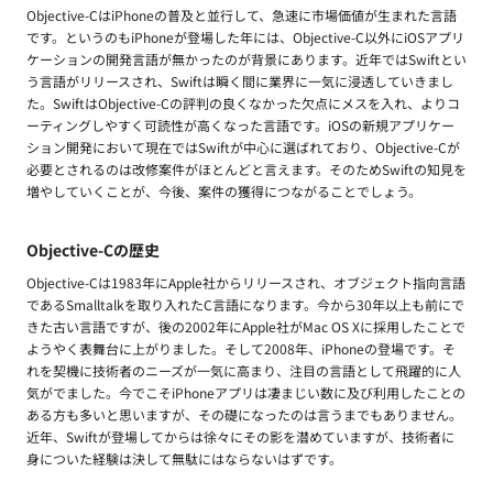
Objective-CはiPhoneの普及と並行して、急速に市場価値が生まれた言語
です。というのもiPhoneが登場した年には、Objective-C以外にiOSアプリ
ケーションの開発言語が無かったのが背景にあります。近年ではSwiftとい
う言語がリリースされ、Swiftは瞬く間に業界に一気に浸透していきまし
た。SwiftはObjective-Cの評判の良くなかった欠点にメスを入れ、よりコ
ーティングしやすく可読性が高くなった言語です。iOSの新規アプリケー
ション開発において現在ではSwiftが中心に選ばれており、Objective-Cが
必要とされるのは改修案件がほとんどと言えます。そのためSwiftの知見を
増やしていくことが、今後、案件の獲得につながることでしょう。
Objective-Cの歴史
Objective-Cは1983年にApple社からリリースされ、オブジェクト指向言語
であるSmalltalkを取り入れたC言語になります。今から30年以上も前にで
きた古い言語ですが、後の2002年にApple社がMac OS Xに採用したことで
ようやく表舞台に上がりました。そして2008年、iPhoneの登場です。そ
れを契機に技術者のニーズが一気に高まり、注目の言語として飛躍的に人
気がでました。今でこそiPhoneアプリは凄まじい数に及び利用したことの
ある方も多いと思いますが、その礎になったのは言うまでもありません。
近年、Swiftが登場してからは徐々にその影を潜めていますが、技術者に
身についた経験は決して無駄にはならないはずです。