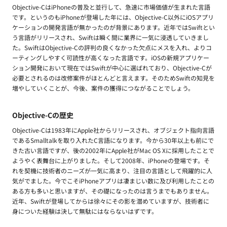
Objective-CはiPhoneの普及と並行して、急速に市場価値が生まれた言語
です。というのもiPhoneが登場した年には、Objective-C以外にiOSアプリ
ケーションの開発言語が無かったのが背景にあります。近年ではSwiftとい
う言語がリリースされ、Swiftは瞬く間に業界に一気に浸透していきまし
た。SwiftはObjective-Cの評判の良くなかった欠点にメスを入れ、よりコ
ーティングしやすく可読性が高くなった言語です。iOSの新規アプリケー
ション開発において現在ではSwiftが中心に選ばれており、Objective-Cが
必要とされるのは改修案件がほとんどと言えます。そのためSwiftの知見を
増やしていくことが、今後、案件の獲得につながることでしょう。
Objective-Cの歴史
Objective-Cは1983年にApple社からリリースされ、オブジェクト指向言語
であるSmalltalkを取り入れたC言語になります。今から30年以上も前にで
きた古い言語ですが、後の2002年にApple社がMac OS Xに採用したことで
ようやく表舞台に上がりました。そして2008年、iPhoneの登場です。そ
れを契機に技術者のニーズが一気に高まり、注目の言語として飛躍的に人
気がでました。今でこそiPhoneアプリは凄まじい数に及び利用したことの
ある方も多いと思いますが、その礎になったのは言うまでもありません。
近年、Swiftが登場してからは徐々にその影を潜めていますが、技術者に
身についた経験は決して無駄にはならないはずです。