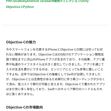
PHP
Java
Ruby
Android Java
Swift
開発ディレクション
Unity
Objective-C
Python
Objective-Cの魅力
今やスマートフォンを代表するiPhoneとObjective-Cの間には切っても切
れない関係があります。Objective-CはiOS向けのアプリケーション開発言
語で現在までに沢山のiPhoneアプリが生まれており、その結果、アプリ業
界や私達のライフスタイルは大きく変化していきました。アプリを通じて
人々の生活を豊かにできるのは、エンジニアにとっても非常に嬉しいこと
ですよね。近年ではObjective-Cの後継としてSwiftが台頭してきました
が、Objective-Cとは互換性があるため移行に伴う再コーディングが少なく
て済み、低コストで移行が可能と言えます。Objective-Cで書かれたアプリ
はまだ世に多く存在しており、Swiftへのキャリア移行のハードルもそれ
ほど高くありません。
Objective-Cの市場動向