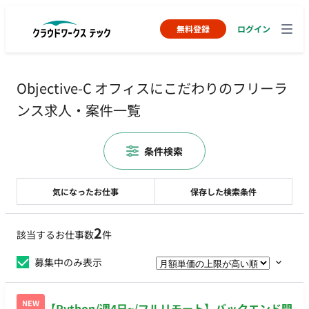
無料登録
ログイン
Objective-C オフィスにこだわりのフリーラ
ンス求人・案件一覧
条件検索
気になったお仕事
保存した検索条件
2
該当するお仕事数
件
募集中のみ表示
NEW
【Python/週4日~/フルリモート】バックエンド開