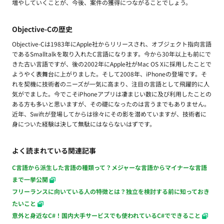
増やしていくことが、今後、案件の獲得につながることでしょう。
Objective-Cの歴史
Objective-Cは1983年にApple社からリリースされ、オブジェクト指向言語
であるSmalltalkを取り入れたC言語になります。今から30年以上も前にで
きた古い言語ですが、後の2002年にApple社がMac OS Xに採用したことで
ようやく表舞台に上がりました。そして2008年、iPhoneの登場です。そ
れを契機に技術者のニーズが一気に高まり、注目の言語として飛躍的に人
気がでました。今でこそiPhoneアプリは凄まじい数に及び利用したことの
ある方も多いと思いますが、その礎になったのは言うまでもありません。
近年、Swiftが登場してからは徐々にその影を潜めていますが、技術者に
身についた経験は決して無駄にはならないはずです。
よく読まれている関連記事
C言語から派生した言語の種類って？メジャーな言語からマイナーな言語
まで一挙公開
フリーランスに向いている人の特徴とは？独立を検討する前に知っておき
たいこと
意外と身近なC#！国内大手サービスでも使われているC#でできること