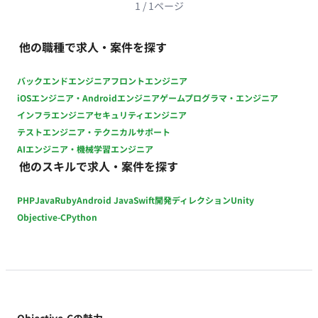
継続的改善 チームの取り組み： 開発チームとしての知見共有や
1
/
1
ページ
技術ブログ等での情報発信 ■主に利用している技術 開発言語：
Swift（iOS）、Kotlin（Android） アーキテクチャ： MVVM、
他の職種で求人・案件を探す
Clean Architectureなど UIフレームワーク：
SwiftUI/UIKit（iOS）、Jetpack
バックエンドエンジニア
フロントエンジニア
Compose/Jetpack（Android） データベース：
iOSエンジニア・Androidエンジニア
ゲームプログラマ・エンジニア
CoreData（iOS）、Room（Android）、Realm 非同期処理：
インフラエンジニア
セキュリティエンジニア
Swift Concurrency/Combine（iOS）、Kotlin
テストエンジニア・テクニカルサポート
Coroutines（Android） API： GraphQL（Apollo
AIエンジニア・機械学習エンジニア
Client）/REST CI/CD： CircleCI、GitHub Actions、fastlane、
他のスキルで求人・案件を探す
Dangerなど その他ツール・ライブラリ：
SwiftLint/SwiftFormat/XcodeGenなど（iOS）、
PHP
Java
Ruby
Android Java
Swift
開発ディレクション
Unity
ktlint/Spotless/Dagger Hiltなど（Android） 外部サービス：
Firebase、Figma、Miro、Asanaなど ソースコード管理：
Objective-C
Python
GitHub データ分析： Firebase Analytics、BigQueryなど