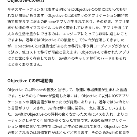
Objective-Cの魅力
今やスマートフォンを代表するiPhoneとObjective-Cの間には切っても切
れない関係があります。Objective-CはiOS向けのアプリケーション開発言
語で現在までに沢山のiPhoneアプリが生まれており、その結果、アプリ業
界や私達のライフスタイルは大きく変化していきました。アプリを通じて
人々の生活を豊かにできるのは、エンジニアにとっても非常に嬉しいこと
ですよね。近年ではObjective-Cの後継としてSwiftが台頭してきました
が、Objective-Cとは互換性があるため移行に伴う再コーディングが少なく
て済み、低コストで移行が可能と言えます。Objective-Cで書かれたアプリ
はまだ世に多く存在しており、Swiftへのキャリア移行のハードルもそれ
ほど高くありません。
Objective-Cの市場動向
Objective-CはiPhoneの普及と並行して、急速に市場価値が生まれた言語
です。というのもiPhoneが登場した年には、Objective-C以外にiOSアプリ
ケーションの開発言語が無かったのが背景にあります。近年ではSwiftとい
う言語がリリースされ、Swiftは瞬く間に業界に一気に浸透していきまし
た。SwiftはObjective-Cの評判の良くなかった欠点にメスを入れ、よりコ
ーティングしやすく可読性が高くなった言語です。iOSの新規アプリケー
ション開発において現在ではSwiftが中心に選ばれており、Objective-Cが
必要とされるのは改修案件がほとんどと言えます。そのためSwiftの知見を