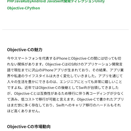
PHP
Java
Ruby
Android Java
Swift
開発ディレクション
Unity
Objective-C
Python
Objective-Cの魅力
今やスマートフォンを代表するiPhoneとObjective-Cの間には切っても切
れない関係があります。Objective-CはiOS向けのアプリケーション開発言
語で現在までに沢山のiPhoneアプリが生まれており、その結果、アプリ業
界や私達のライフスタイルは大きく変化していきました。アプリを通じて
人々の生活を豊かにできるのは、エンジニアにとっても非常に嬉しいこと
ですよね。近年ではObjective-Cの後継としてSwiftが台頭してきました
が、Objective-Cとは互換性があるため移行に伴う再コーディングが少なく
て済み、低コストで移行が可能と言えます。Objective-Cで書かれたアプリ
はまだ世に多く存在しており、Swiftへのキャリア移行のハードルもそれ
ほど高くありません。
Objective-Cの市場動向