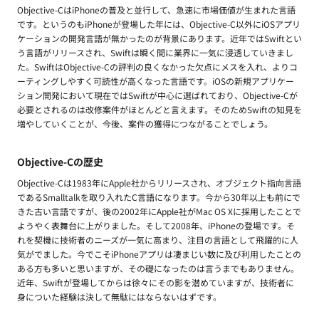
Objective-CはiPhoneの普及と並行して、急速に市場価値が生まれた言語
です。というのもiPhoneが登場した年には、Objective-C以外にiOSアプリ
ケーションの開発言語が無かったのが背景にあります。近年ではSwiftとい
う言語がリリースされ、Swiftは瞬く間に業界に一気に浸透していきまし
た。SwiftはObjective-Cの評判の良くなかった欠点にメスを入れ、よりコ
ーティングしやすく可読性が高くなった言語です。iOSの新規アプリケー
ション開発において現在ではSwiftが中心に選ばれており、Objective-Cが
必要とされるのは改修案件がほとんどと言えます。そのためSwiftの知見を
増やしていくことが、今後、案件の獲得につながることでしょう。
Objective-Cの歴史
Objective-Cは1983年にApple社からリリースされ、オブジェクト指向言語
であるSmalltalkを取り入れたC言語になります。今から30年以上も前にで
きた古い言語ですが、後の2002年にApple社がMac OS Xに採用したことで
ようやく表舞台に上がりました。そして2008年、iPhoneの登場です。そ
れを契機に技術者のニーズが一気に高まり、注目の言語として飛躍的に人
気がでました。今でこそiPhoneアプリは凄まじい数に及び利用したことの
ある方も多いと思いますが、その礎になったのは言うまでもありません。
近年、Swiftが登場してからは徐々にその影を潜めていますが、技術者に
身についた経験は決して無駄にはならないはずです。