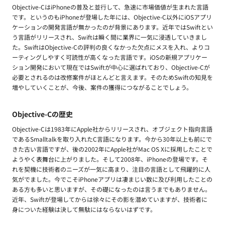
Objective-CはiPhoneの普及と並行して、急速に市場価値が生まれた言語
です。というのもiPhoneが登場した年には、Objective-C以外にiOSアプリ
ケーションの開発言語が無かったのが背景にあります。近年ではSwiftとい
う言語がリリースされ、Swiftは瞬く間に業界に一気に浸透していきまし
た。SwiftはObjective-Cの評判の良くなかった欠点にメスを入れ、よりコ
ーティングしやすく可読性が高くなった言語です。iOSの新規アプリケー
ション開発において現在ではSwiftが中心に選ばれており、Objective-Cが
必要とされるのは改修案件がほとんどと言えます。そのためSwiftの知見を
増やしていくことが、今後、案件の獲得につながることでしょう。
Objective-Cの歴史
Objective-Cは1983年にApple社からリリースされ、オブジェクト指向言語
であるSmalltalkを取り入れたC言語になります。今から30年以上も前にで
きた古い言語ですが、後の2002年にApple社がMac OS Xに採用したことで
ようやく表舞台に上がりました。そして2008年、iPhoneの登場です。そ
れを契機に技術者のニーズが一気に高まり、注目の言語として飛躍的に人
気がでました。今でこそiPhoneアプリは凄まじい数に及び利用したことの
ある方も多いと思いますが、その礎になったのは言うまでもありません。
近年、Swiftが登場してからは徐々にその影を潜めていますが、技術者に
身についた経験は決して無駄にはならないはずです。