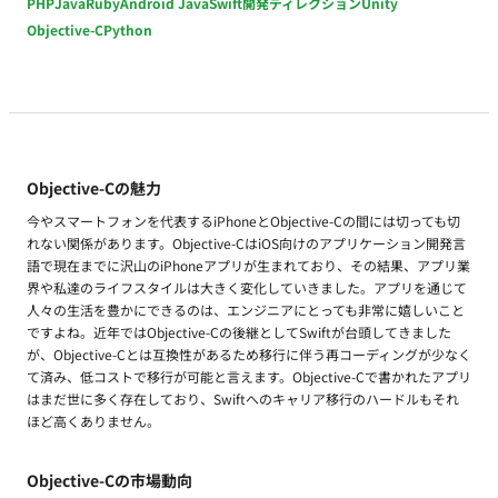
PHP
Java
Ruby
Android Java
Swift
開発ディレクション
Unity
Objective-C
Python
Objective-Cの魅力
今やスマートフォンを代表するiPhoneとObjective-Cの間には切っても切
れない関係があります。Objective-CはiOS向けのアプリケーション開発言
語で現在までに沢山のiPhoneアプリが生まれており、その結果、アプリ業
界や私達のライフスタイルは大きく変化していきました。アプリを通じて
人々の生活を豊かにできるのは、エンジニアにとっても非常に嬉しいこと
ですよね。近年ではObjective-Cの後継としてSwiftが台頭してきました
が、Objective-Cとは互換性があるため移行に伴う再コーディングが少なく
て済み、低コストで移行が可能と言えます。Objective-Cで書かれたアプリ
はまだ世に多く存在しており、Swiftへのキャリア移行のハードルもそれ
ほど高くありません。
Objective-Cの市場動向