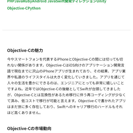
PHP
Java
Ruby
Android Java
Swift
開発ディレクション
Unity
Objective-C
Python
Objective-Cの魅力
今やスマートフォンを代表するiPhoneとObjective-Cの間には切っても切
れない関係があります。Objective-CはiOS向けのアプリケーション開発言
語で現在までに沢山のiPhoneアプリが生まれており、その結果、アプリ業
界や私達のライフスタイルは大きく変化していきました。アプリを通じて
人々の生活を豊かにできるのは、エンジニアにとっても非常に嬉しいこと
ですよね。近年ではObjective-Cの後継としてSwiftが台頭してきました
が、Objective-Cとは互換性があるため移行に伴う再コーディングが少なく
て済み、低コストで移行が可能と言えます。Objective-Cで書かれたアプリ
はまだ世に多く存在しており、Swiftへのキャリア移行のハードルもそれ
ほど高くありません。
Objective-Cの市場動向