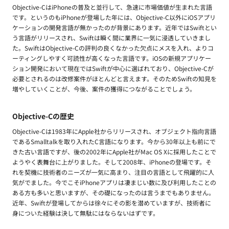
Objective-CはiPhoneの普及と並行して、急速に市場価値が生まれた言語
です。というのもiPhoneが登場した年には、Objective-C以外にiOSアプリ
ケーションの開発言語が無かったのが背景にあります。近年ではSwiftとい
う言語がリリースされ、Swiftは瞬く間に業界に一気に浸透していきまし
た。SwiftはObjective-Cの評判の良くなかった欠点にメスを入れ、よりコ
ーティングしやすく可読性が高くなった言語です。iOSの新規アプリケー
ション開発において現在ではSwiftが中心に選ばれており、Objective-Cが
必要とされるのは改修案件がほとんどと言えます。そのためSwiftの知見を
増やしていくことが、今後、案件の獲得につながることでしょう。
Objective-Cの歴史
Objective-Cは1983年にApple社からリリースされ、オブジェクト指向言語
であるSmalltalkを取り入れたC言語になります。今から30年以上も前にで
きた古い言語ですが、後の2002年にApple社がMac OS Xに採用したことで
ようやく表舞台に上がりました。そして2008年、iPhoneの登場です。そ
れを契機に技術者のニーズが一気に高まり、注目の言語として飛躍的に人
気がでました。今でこそiPhoneアプリは凄まじい数に及び利用したことの
ある方も多いと思いますが、その礎になったのは言うまでもありません。
近年、Swiftが登場してからは徐々にその影を潜めていますが、技術者に
身についた経験は決して無駄にはならないはずです。