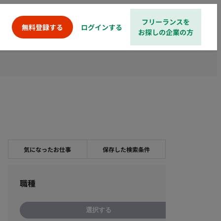
フリーランスを
ログインする
無料登録する
お探しの企業の方
気になったお仕事
保存した検索条件
職種
選択する