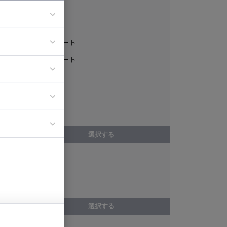
稼働形態
フルリモート
ア
一部リモート
ティブディレク
常駐
ジニア
エリア
イエンティスト
選択する
スキル
jQuery
選択する