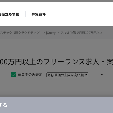
お役立ち情報
募集案件
ステック（旧クラウドテック）
>
jQuery
>
スキル次第で月額100万円以上
月額100万円以上のフリーランス求人・
募集中のみ表示
仕事は見つかりませんでした。
する