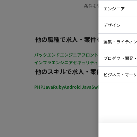
条件を変更するか、もう少
エンジニア
バックエン
デザイン
iOSエンジ
他の職種で求人・案件を探す
Webデザイ
インフラエ
編集・ライティ
テストエン
Webコーダ
グラフィッ
バックエンドエンジニア
フロントエンジニア
iOSエン
プロダクト開発
ラストレー
インフラエンジニア
セキュリティエンジニア
テストエ
編集者・翻
他のスキルで求人・案件を探す
Webディ
ビジネス・マーケ
クトマネー
マーケター
PHP
Java
Ruby
Android Java
Swift
開発ディレクショ
システムコ
コンサルタ
プロンプト