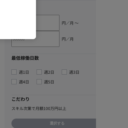
単価
円／月 〜
円／月
最低稼働日数
週1日
週2日
週3日
週4日
週5日
こだわり
スキル次第で月額100万円以上
選択する