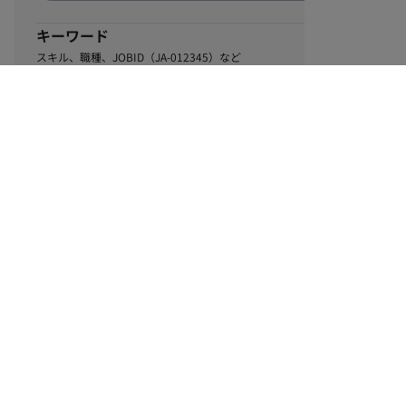
キーワード
スキル、職種、JOBID（JA-012345）など
0
該当するお仕事数
件
この条件で絞り込む
ル
利用規約
個人情報保護方針
サイトマップ