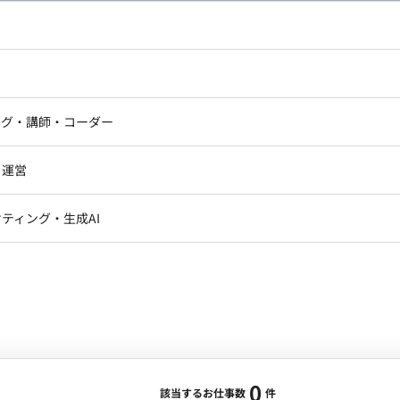
し広い条件設定で検索してみてください。
ドエンジニア
フロントエンジニア
ニア・Androidエンジニア
ゲームプログラマ・エンジニ
アートディレクター・クリエイ
ナー・UI/UXデザイナー
ンジニア
セキュリティエンジニア
ング・講師・コーダー
ター
ジニア・テクニカルサポート
AIエンジニア・機械学習エン
ー
Webライター
クデザイナー・CGデザイナー・イ
ジニア・Androidエンジニア
ゲームプログラマ・エンジニア
・運営
ター
ンジニア・テクニカルサポート
AIエンジニア・機械学習エンジニア
訳・その他ライター
レクター・プロデューサー・プロジェ
データアナリスト・データサ
ティング・生成AI
ジャー
・メディア運用
DX推進
ン
Unity
Objective-C
Python
ンサルタント・ITコンサルタント
ント・企画・セールス
採用・組織開発・制度設計
エンジニアリング
0
該当するお仕事数
件