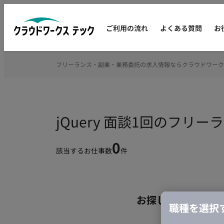
ご利用の流れ
よくある質問
お
フリーランス・副業・業務委託の求人情報ならクラウドワーク
jQuery 面談1回のフリ
0
該当するお仕事数
件
お探しの条件のお
職種を選択