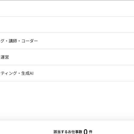
し広い条件設定で検索してみてください。
ドエンジニア
フロントエンジニア
ニア・Androidエンジニア
ゲームプログラマ・エンジニ
アートディレクター・クリエイ
ナー・UI/UXデザイナー
ンジニア
セキュリティエンジニア
ング・講師・コーダー
ター
ジニア・テクニカルサポート
AIエンジニア・機械学習エン
ー
Webライター
クデザイナー・CGデザイナー・イ
ジニア・Androidエンジニア
ゲームプログラマ・エンジニア
・運営
ター
ンジニア・テクニカルサポート
AIエンジニア・機械学習エンジニア
訳・その他ライター
レクター・プロデューサー・プロジェ
データアナリスト・データサ
ティング・生成AI
ジャー
・メディア運用
DX推進
ン
Unity
Objective-C
Python
ンサルタント・ITコンサルタント
ント・企画・セールス
採用・組織開発・制度設計
エンジニアリング
0
該当するお仕事数
件