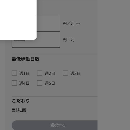
単価
円／月 〜
円／月
最低稼働日数
週1日
週2日
週3日
週4日
週5日
こだわり
面談1回
選択する