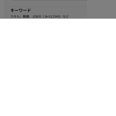
キーワード
スキル、職種、JOBID（JA-012345）など
0
該当するお仕事数
件
この条件で絞り込む
ル
利用規約
個人情報保護方針
サイトマップ