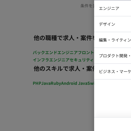
条件を変更するか、もう少
エンジニア
バックエン
デザイン
iOSエンジ
他の職種で求人・案件を探す
Webデザイ
インフラエ
編集・ライティ
テストエン
Webコーダ
グラフィッ
バックエンドエンジニア
フロントエンジニア
iOSエン
プロダクト開発
ラストレー
インフラエンジニア
セキュリティエンジニア
テストエ
編集者・翻
他のスキルで求人・案件を探す
Webディ
ビジネス・マーケ
クトマネー
マーケター
PHP
Java
Ruby
Android Java
Swift
開発ディレクショ
システムコ
コンサルタ
プロンプト