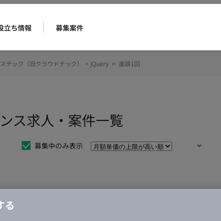
役立ち情報
募集案件
ステック（旧クラウドテック）
>
jQuery
>
面談1回
ーランス求人・案件一覧
募集中のみ表示
仕事は見つかりませんでした。
する