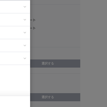
稼働形態
フルリモート
ア
一部リモート
ティブディレク
常駐
ジニア
エリア
イエンティスト
選択する
スキル
jQuery
選択する