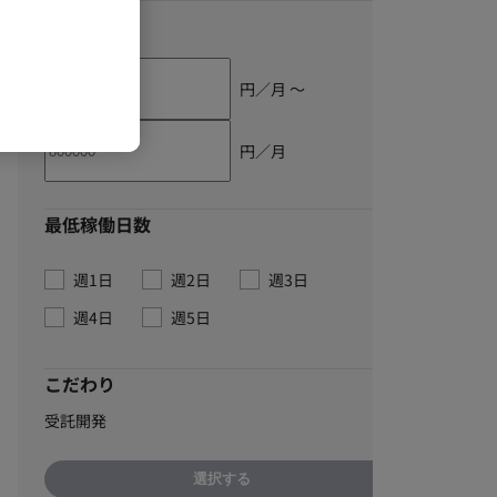
単価
円／月 〜
円／月
最低稼働日数
週1日
週2日
週3日
週4日
週5日
こだわり
受託開発
選択する