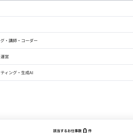
し広い条件設定で検索してみてください。
ドエンジニア
フロントエンジニア
ニア・Androidエンジニア
ゲームプログラマ・エンジニ
アートディレクター・クリエイ
ナー・UI/UXデザイナー
ンジニア
セキュリティエンジニア
ング・講師・コーダー
ター
ジニア・テクニカルサポート
AIエンジニア・機械学習エン
ー
Webライター
クデザイナー・CGデザイナー・イ
ジニア・Androidエンジニア
ゲームプログラマ・エンジニア
・運営
ター
ンジニア・テクニカルサポート
AIエンジニア・機械学習エンジニア
訳・その他ライター
レクター・プロデューサー・プロジェ
データアナリスト・データサ
ティング・生成AI
ジャー
・メディア運用
DX推進
ン
Unity
Objective-C
Python
ンサルタント・ITコンサルタント
ント・企画・セールス
採用・組織開発・制度設計
エンジニアリング
0
該当するお仕事数
件