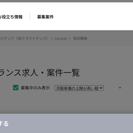
お役立ち情報
募集案件
ステック（旧クラウドテック）
>
Laravel
>
受託開発
リーランス求人・案件一覧
募集中のみ表示
仕事は見つかりませんでした。
する