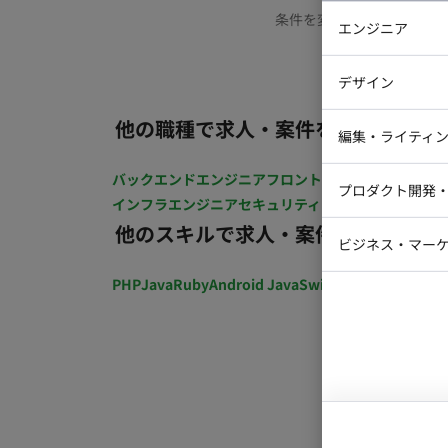
条件を変更するか、もう少
エンジニア
バックエン
デザイン
iOSエンジ
他の職種で求人・案件を探す
Webデザイ
インフラエ
編集・ライティ
テストエン
Webコーダ
グラフィッ
バックエンドエンジニア
フロントエンジニア
iOSエン
プロダクト開発
ラストレー
インフラエンジニア
セキュリティエンジニア
テストエ
編集者・翻
他のスキルで求人・案件を探す
Webディ
ビジネス・マーケ
クトマネー
マーケター
PHP
Java
Ruby
Android Java
Swift
開発ディレクショ
システムコ
コンサルタ
プロンプト