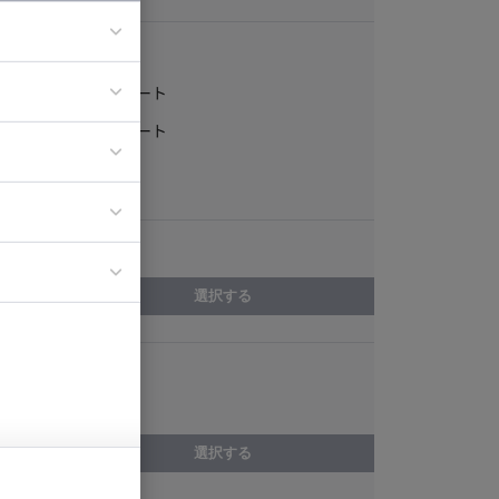
稼働形態
フルリモート
ア
一部リモート
ティブディレク
常駐
ジニア
エリア
イエンティスト
選択する
スキル
Laravel
選択する