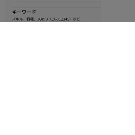
キーワード
スキル、職種、JOBID（JA-012345）など
0
該当するお仕事数
件
この条件で絞り込む
ル
利用規約
個人情報保護方針
サイトマップ