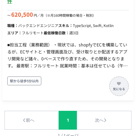
件
継続的改善 チームの取り組み： 開発チームとしての知見共有や
技術ブログ等での情報発信 ■主に利用している技術 開発言語：
620,500
〜
円／月
（※月160時間稼働の場合・税別）
Swift（iOS）、Kotlin（Android） アーキテクチャ： MVVM、
Clean Architectureなど UIフレームワーク：
職種：
バックエンドエンジニア
スキル：
TypeScript, Swift, Kotlin
SwiftUI/UIKit（iOS）、Jetpack
エリア：
フルリモート
最低稼働日数：
週3日
Compose/Jetpack（Android） データベース：
CoreData（iOS）、Room（Android）、Realm 非同期処理：
■担当工程（業務範囲） ・現状では、shopfyでECを構築してい
Swift Concurrency/Combine（iOS）、Kotlin
るが、ECサイトと・管理画面及び、受け取りとか配送するアプ
Coroutines（Android） API： GraphQL（Apollo
リ開発など諸々、0ベースで作り直すため、その開発となりま
Client）/REST CI/CD： CircleCI、GitHub Actions、fastlane、
す。 最寄駅：フルリモート 就業時間：基本は任せている（午前
Dangerなど その他ツール・ライブラリ：
に定例が入ることが多いので、10:00稼動にはなりそう） リモ
SwiftLint/SwiftFormat/XcodeGenなど（iOS）、
ート： フルリモート可 稼働率：週3~5 (週3でも可能) ※エント
駅から徒歩5分以内
ktlint/Spotless/Dagger Hiltなど（Android） 外部サービス：
リーいただく際は必須スキルと尚可スキル欄の内容をご自身で
Firebase、Figma、Miro、Asanaなど ソースコード管理：
〇×をつけていただくと面談までの時間がかなり短縮されま
GitHub データ分析： Firebase Analytics、BigQueryなど
す。
前へ
1
次へ
1
/
1
ページ