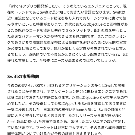
「iPhoneアプリの開発がしたい」そう考えているエンジニアにとって、現
在のトレンドであるSwiftは是非知っておきたい言語になります。Swiftは
近年主流になっているコード技法を取り入れており、シンプルに書けて読
みやすいといった特徴があります。先代にあたるObjective-Cと互換性があ
るため既存のコードを流用し共存できるメリットや、配列処理を中心とし
た高速なパフォーマンスが期待できるのも魅力的です。またプログラミン
グでありがちな暗黙的な型変換による誤動作を避けるために明示的な宣言
が必要な仕様となっており、規則が厳しく安定性が考慮されていると言え
るでしょう。直感的でいて不具合が起きにくいよう配慮されているSwiftは
優れた言語として、今後更にニーズが高まるのではないでしょうか。
Swiftの市場動向
今後のiOSやMac OSで利用されるアプリケーションの多くはSwiftで開発
されることが予想され、アプリケーション開発に携わるエンジニアであれ
ば身に着けておきたい言語になります。以前はObjective-Cが市場人気の中
心でしたが、その後継として公式にApple社もSwiftを推進しており業界に
一気に浸透しました。日本国内の根強いiPhone人気は、Swiftの価値と発
展に大きく寄与していると言えます。ただしリリースからまだ日が浅く
Apple製品に特化した言語であるため、習得したエンジニアの数が不足し
ている状況です。マーケットは非常に巨大ですが、その急激な成長速度に
開発体制がついていけるかが今後の課題と言えるでしょう。