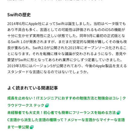
Swiftの歴史
2014年6月にApple社によってSwiftは誕生しました。当初はベータ版でも
あり不具合も多く、言語としての可能性は評価されるもののiOSの機能が
十分に生かせず実用性に乏しい状態でした。同年9月に最初の正式版とな
るSwift 1.0が発表されますが、まだまだ安定的な開発が難しくその後も改
良が重ねられ、Swift2.0が公開された2015年にオープンソース化されるこ
とになります。それを転機に様々な議論が交わされるようになり、意見や
要望がSwiftに形となってあらわれ業界に少しずつ定着していきました。
2019年3月にはバージョン5が公開されており、今後のApple製品を支える
スタンダードな言語になるのではないでしょうか。
よく読まれている関連記事
成長を止めない！ITエンジニアにおすすめの勉強方法と勉強会はコレ | ク
ラウドワークス テック
未経験者でも大丈夫！初心者でも簡単にフリーランスを始める方法
C言語から派生した言語の種類って？メジャーな言語からマイナーな言語
まで一挙公開