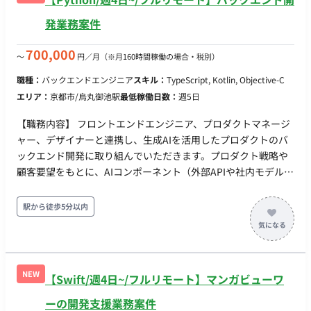
発業務案件
700,000
〜
円／月
（※月160時間稼働の場合・税別）
職種：
バックエンドエンジニア
スキル：
TypeScript, Kotlin, Objective-C
エリア：
京都市/烏丸御池駅
最低稼働日数：
週5日
【職務内容】 フロントエンドエンジニア、プロダクトマネージ
ャー、デザイナーと連携し、生成AIを活用したプロダクトのバ
ックエンド開発に取り組んでいただきます。プロダクト戦略や
顧客要望をもとに、AIコンポーネント（外部APIや社内モデル）
を安定してWebアプリケーションに組み込むためのシステム要
件定義、API設計、データベース設計、およびバックエンド実装
駅から徒歩5分以内
を行います。 既にAIモデルの構築や検証を専任で行うエンジニ
アは在籍しているため、彼らと連携しながら「処理時間の長い
AIのレスポンスをどう非同期で処理するか」「エラー時のフォ
ールバックをどうするか」といった、AI特有のバックエンド課
NEW
【Swift/週4日~/フルリモート】マンガビューワ
題を解決していただきます。 デイリースタンドアップなどのミ
ーティングはチーム合同で実施しており、プロダクトやシステ
ーの開発支援業務案件