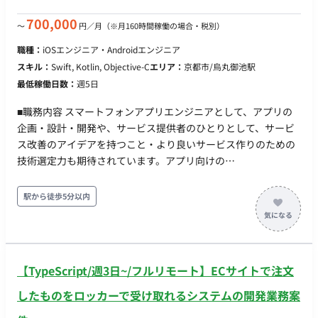
ムの状況を相互に共有しながら、プロダクトチームの一員とし
て価値提供に取り組んでいただきます。ご本人のスキルと希望
700,000
〜
円／月
（※月160時間稼働の場合・税別）
に応じて、API開発にとどまらず、クラウドインフラの構築
職種：
iOSエンジニア・Androidエンジニア
（Google Cloud / Azure）や、他メンバーのメンタリングとい
スキル：
Swift, Kotlin, Objective-C
エリア：
京都市/烏丸御池駅
った業務に取り組むことも可能です。 【応募資格（必須）】 ・
最低稼働日数：
週5日
生成AI（外部API等）を組み込んだWebアプリケーションにおけ
る、バックエンドシステムの要件定義、API設計、実装、パフォ
■職務内容 スマートフォンアプリエンジニアとして、アプリの
ーマンス最適化（非同期処理・レスポンス改善等）、および運
企画・設計・開発や、サービス提供者のひとりとして、サービ
用・改善の一連の経験 ・生成AI、音声処理、自然言語処理領域
ス改善のアイデアを持つこと・より良いサービス作りのための
における各社の最新APIやマネージドサービスの情報を日常的に
技術選定力も期待されています。アプリ向けの
収集・技術検証し、システム要件に合わせて最適な技術を選
API（GraphQL/REST）はスキーマファーストでインターフェー
定・バックエンドに実装することで顧客の課題解決を推進した
スや互換性について合意を取りながら開発を進めています。 ■
駅から徒歩5分以内
経験
主な内容 アプリ開発全般：アプリの企画・設計・開発業務（新
規アプリおよび運営中の既存アプリなど） 技術の調査・導入：
ユーザー体験向上のためのモダン技術の調査・導入 データ分析
と改善： 仮説検証や施策の効果検証のためのログ収集・データ
【TypeScript/週3日~/フルリモート】ECサイトで注文
分析、分析結果に基づいた改善 テスト環境の整備： 自動テスト
の環境整備とテストケースの拡充 業務効率化： 開発環境改善の
したものをロッカーで受け取れるシステムの開発業務案
ための各種自動化 継続的改善： コード品質やアーキテクチャの