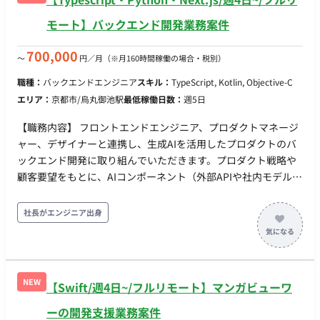
モート】バックエンド開発業務案件
700,000
〜
円／月
（※月160時間稼働の場合・税別）
職種：
バックエンドエンジニア
スキル：
TypeScript, Kotlin, Objective-C
エリア：
京都市/烏丸御池駅
最低稼働日数：
週5日
【職務内容】 フロントエンドエンジニア、プロダクトマネージ
ャー、デザイナーと連携し、生成AIを活用したプロダクトのバ
ックエンド開発に取り組んでいただきます。プロダクト戦略や
顧客要望をもとに、AIコンポーネント（外部APIや社内モデル）
を安定してWebアプリケーションに組み込むためのシステム要
件定義、API設計、データベース設計、およびバックエンド実装
社長がエンジニア出身
を行います。 既にAIモデルの構築や検証を専任で行うエンジニ
アは在籍しているため、彼らと連携しながら「処理時間の長い
AIのレスポンスをどう非同期で処理するか」「エラー時のフォ
ールバックをどうするか」といった、AI特有のバックエンド課
NEW
【Swift/週4日~/フルリモート】マンガビューワ
題を解決していただきます。 デイリースタンドアップなどのミ
ーティングはチーム合同で実施しており、プロダクトやシステ
ーの開発支援業務案件