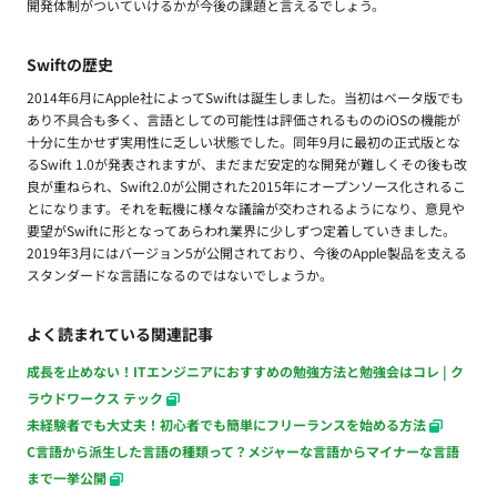
開発体制がついていけるかが今後の課題と言えるでしょう。
Swiftの歴史
2014年6月にApple社によってSwiftは誕生しました。当初はベータ版でも
あり不具合も多く、言語としての可能性は評価されるもののiOSの機能が
十分に生かせず実用性に乏しい状態でした。同年9月に最初の正式版とな
るSwift 1.0が発表されますが、まだまだ安定的な開発が難しくその後も改
良が重ねられ、Swift2.0が公開された2015年にオープンソース化されるこ
とになります。それを転機に様々な議論が交わされるようになり、意見や
要望がSwiftに形となってあらわれ業界に少しずつ定着していきました。
2019年3月にはバージョン5が公開されており、今後のApple製品を支える
スタンダードな言語になるのではないでしょうか。
よく読まれている関連記事
成長を止めない！ITエンジニアにおすすめの勉強方法と勉強会はコレ | ク
ラウドワークス テック
未経験者でも大丈夫！初心者でも簡単にフリーランスを始める方法
C言語から派生した言語の種類って？メジャーな言語からマイナーな言語
まで一挙公開