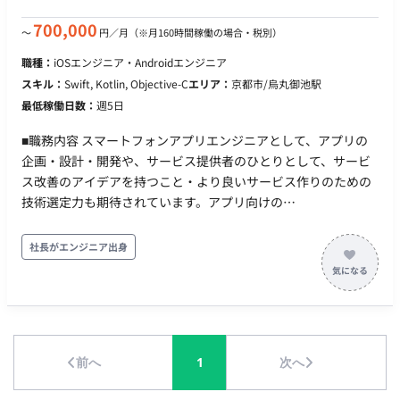
ムの状況を相互に共有しながら、プロダクトチームの一員とし
て価値提供に取り組んでいただきます。ご本人のスキルと希望
700,000
〜
円／月
（※月160時間稼働の場合・税別）
に応じて、API開発にとどまらず、クラウドインフラの構築
職種：
iOSエンジニア・Androidエンジニア
（Google Cloud / Azure）や、他メンバーのメンタリングとい
スキル：
Swift, Kotlin, Objective-C
エリア：
京都市/烏丸御池駅
った業務に取り組むことも可能です。 【応募資格（必須）】 ・
最低稼働日数：
週5日
生成AI（外部API等）を組み込んだWebアプリケーションにおけ
る、バックエンドシステムの要件定義、API設計、実装、パフォ
■職務内容 スマートフォンアプリエンジニアとして、アプリの
ーマンス最適化（非同期処理・レスポンス改善等）、および運
企画・設計・開発や、サービス提供者のひとりとして、サービ
用・改善の一連の経験 ・生成AI、音声処理、自然言語処理領域
ス改善のアイデアを持つこと・より良いサービス作りのための
における各社の最新APIやマネージドサービスの情報を日常的に
技術選定力も期待されています。アプリ向けの
収集・技術検証し、システム要件に合わせて最適な技術を選
API（GraphQL/REST）はスキーマファーストでインターフェー
定・バックエンドに実装することで顧客の課題解決を推進した
スや互換性について合意を取りながら開発を進めています。 ■
社長がエンジニア出身
経験
主な内容 アプリ開発全般：アプリの企画・設計・開発業務（新
規アプリおよび運営中の既存アプリなど） 技術の調査・導入：
ユーザー体験向上のためのモダン技術の調査・導入 データ分析
と改善： 仮説検証や施策の効果検証のためのログ収集・データ
分析、分析結果に基づいた改善 テスト環境の整備： 自動テスト
前へ
1
次へ
の環境整備とテストケースの拡充 業務効率化： 開発環境改善の
ための各種自動化 継続的改善： コード品質やアーキテクチャの