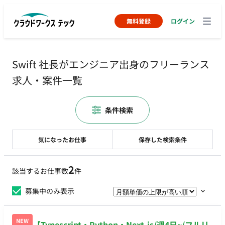
無料登録
ログイン
Swift 社長がエンジニア出身のフリーランス
求人・案件一覧
条件検索
気になったお仕事
保存した検索条件
2
該当するお仕事数
件
募集中のみ表示
NEW
【Typescript・Python・Next.js/週4日~/フルリ