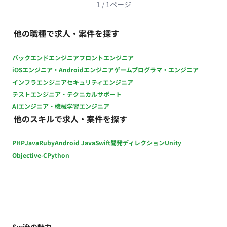
継続的改善 チームの取り組み： 開発チームとしての知見共有や
1
/
1
ページ
技術ブログ等での情報発信 ■主に利用している技術 開発言語：
Swift（iOS）、Kotlin（Android） アーキテクチャ： MVVM、
他の職種で求人・案件を探す
Clean Architectureなど UIフレームワーク：
SwiftUI/UIKit（iOS）、Jetpack
バックエンドエンジニア
フロントエンジニア
Compose/Jetpack（Android） データベース：
iOSエンジニア・Androidエンジニア
ゲームプログラマ・エンジニア
CoreData（iOS）、Room（Android）、Realm 非同期処理：
インフラエンジニア
セキュリティエンジニア
Swift Concurrency/Combine（iOS）、Kotlin
テストエンジニア・テクニカルサポート
Coroutines（Android） API： GraphQL（Apollo
AIエンジニア・機械学習エンジニア
Client）/REST CI/CD： CircleCI、GitHub Actions、fastlane、
他のスキルで求人・案件を探す
Dangerなど その他ツール・ライブラリ：
SwiftLint/SwiftFormat/XcodeGenなど（iOS）、
PHP
Java
Ruby
Android Java
Swift
開発ディレクション
Unity
ktlint/Spotless/Dagger Hiltなど（Android） 外部サービス：
Firebase、Figma、Miro、Asanaなど ソースコード管理：
Objective-C
Python
GitHub データ分析： Firebase Analytics、BigQueryなど