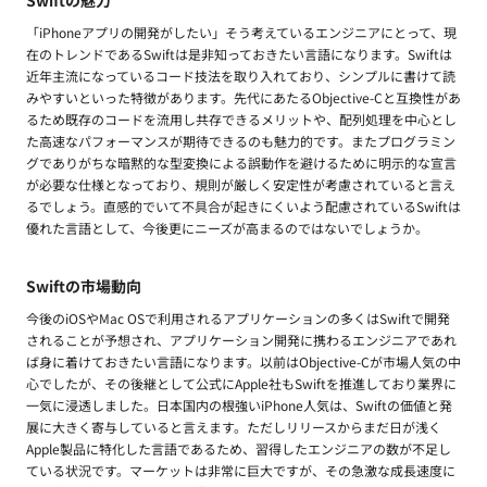
Swiftの魅力
「iPhoneアプリの開発がしたい」そう考えているエンジニアにとって、現
在のトレンドであるSwiftは是非知っておきたい言語になります。Swiftは
近年主流になっているコード技法を取り入れており、シンプルに書けて読
みやすいといった特徴があります。先代にあたるObjective-Cと互換性があ
るため既存のコードを流用し共存できるメリットや、配列処理を中心とし
た高速なパフォーマンスが期待できるのも魅力的です。またプログラミン
グでありがちな暗黙的な型変換による誤動作を避けるために明示的な宣言
が必要な仕様となっており、規則が厳しく安定性が考慮されていると言え
るでしょう。直感的でいて不具合が起きにくいよう配慮されているSwiftは
優れた言語として、今後更にニーズが高まるのではないでしょうか。
Swiftの市場動向
今後のiOSやMac OSで利用されるアプリケーションの多くはSwiftで開発
されることが予想され、アプリケーション開発に携わるエンジニアであれ
ば身に着けておきたい言語になります。以前はObjective-Cが市場人気の中
心でしたが、その後継として公式にApple社もSwiftを推進しており業界に
一気に浸透しました。日本国内の根強いiPhone人気は、Swiftの価値と発
展に大きく寄与していると言えます。ただしリリースからまだ日が浅く
Apple製品に特化した言語であるため、習得したエンジニアの数が不足し
ている状況です。マーケットは非常に巨大ですが、その急激な成長速度に