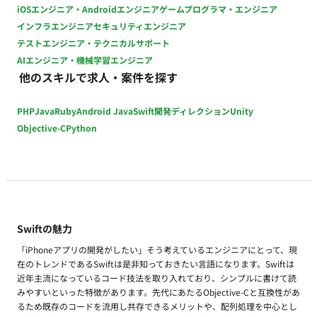
iOSエンジニア・Androidエンジニア
ゲームプログラマ・エンジニア
インフラエンジニア
セキュリティエンジニア
テストエンジニア・テクニカルサポート
AIエンジニア・機械学習エンジニア
他のスキルで求人・案件を探す
PHP
Java
Ruby
Android Java
Swift
開発ディレクション
Unity
Objective-C
Python
Swiftの魅力
「iPhoneアプリの開発がしたい」そう考えているエンジニアにとって、現
在のトレンドであるSwiftは是非知っておきたい言語になります。Swiftは
近年主流になっているコード技法を取り入れており、シンプルに書けて読
みやすいといった特徴があります。先代にあたるObjective-Cと互換性があ
るため既存のコードを流用し共存できるメリットや、配列処理を中心とし