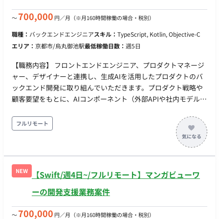
700,000
〜
円／月
（※月160時間稼働の場合・税別）
職種：
バックエンドエンジニア
スキル：
TypeScript, Kotlin, Objective-C
エリア：
京都市/烏丸御池駅
最低稼働日数：
週5日
【職務内容】 フロントエンドエンジニア、プロダクトマネージ
ャー、デザイナーと連携し、生成AIを活用したプロダクトのバ
ックエンド開発に取り組んでいただきます。プロダクト戦略や
顧客要望をもとに、AIコンポーネント（外部APIや社内モデル）
を安定してWebアプリケーションに組み込むためのシステム要
件定義、API設計、データベース設計、およびバックエンド実装
フルリモート
を行います。 既にAIモデルの構築や検証を専任で行うエンジニ
アは在籍しているため、彼らと連携しながら「処理時間の長い
AIのレスポンスをどう非同期で処理するか」「エラー時のフォ
ールバックをどうするか」といった、AI特有のバックエンド課
NEW
【Swift/週4日~/フルリモート】マンガビューワ
題を解決していただきます。 デイリースタンドアップなどのミ
ーティングはチーム合同で実施しており、プロダクトやシステ
ーの開発支援業務案件
ムの状況を相互に共有しながら、プロダクトチームの一員とし
て価値提供に取り組んでいただきます。ご本人のスキルと希望
700,000
〜
円／月
（※月160時間稼働の場合・税別）