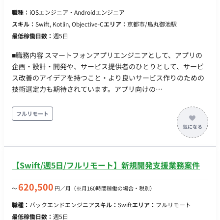
に応じて、API開発にとどまらず、クラウドインフラの構築
職種：
iOSエンジニア・Androidエンジニア
（Google Cloud / Azure）や、他メンバーのメンタリングとい
スキル：
Swift, Kotlin, Objective-C
エリア：
京都市/烏丸御池駅
った業務に取り組むことも可能です。 【応募資格（必須）】 ・
最低稼働日数：
週5日
生成AI（外部API等）を組み込んだWebアプリケーションにおけ
る、バックエンドシステムの要件定義、API設計、実装、パフォ
■職務内容 スマートフォンアプリエンジニアとして、アプリの
ーマンス最適化（非同期処理・レスポンス改善等）、および運
企画・設計・開発や、サービス提供者のひとりとして、サービ
用・改善の一連の経験 ・生成AI、音声処理、自然言語処理領域
ス改善のアイデアを持つこと・より良いサービス作りのための
における各社の最新APIやマネージドサービスの情報を日常的に
技術選定力も期待されています。アプリ向けの
収集・技術検証し、システム要件に合わせて最適な技術を選
API（GraphQL/REST）はスキーマファーストでインターフェー
定・バックエンドに実装することで顧客の課題解決を推進した
スや互換性について合意を取りながら開発を進めています。 ■
フルリモート
経験
主な内容 アプリ開発全般：アプリの企画・設計・開発業務（新
規アプリおよび運営中の既存アプリなど） 技術の調査・導入：
ユーザー体験向上のためのモダン技術の調査・導入 データ分析
と改善： 仮説検証や施策の効果検証のためのログ収集・データ
【Swift/週5日/フルリモート】新規開発支援業務案件
分析、分析結果に基づいた改善 テスト環境の整備： 自動テスト
の環境整備とテストケースの拡充 業務効率化： 開発環境改善の
620,500
〜
円／月
（※月160時間稼働の場合・税別）
ための各種自動化 継続的改善： コード品質やアーキテクチャの
継続的改善 チームの取り組み： 開発チームとしての知見共有や
職種：
バックエンドエンジニア
スキル：
Swift
エリア：
フルリモート
技術ブログ等での情報発信 ■主に利用している技術 開発言語：
最低稼働日数：
週5日