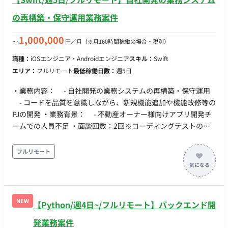
の再構築・保守運用業務案件
1,000,000
〜
円／月
（※月160時間稼働の場合・税別）
職種：
iOSエンジニア・Androidエンジニア
スキル：
Swift
エリア：
フルリモート
最低稼働日数：
週5日
・業務内容： - 自社開発の業務システムの再構築・保守運用
- コードを品質を意識しながら、新規機能追加や機能改修等の
PJの開発 ・業務背景： - 不動産オーナー様向けアプリ開発チ
ームでの人員不足 ・面談回数：2回※コーディングテストの説
明（30分）+実施（1時間）
フルリモート
NEW
【Python/週4日~/フルリモート】バックエンド開
発業務案件