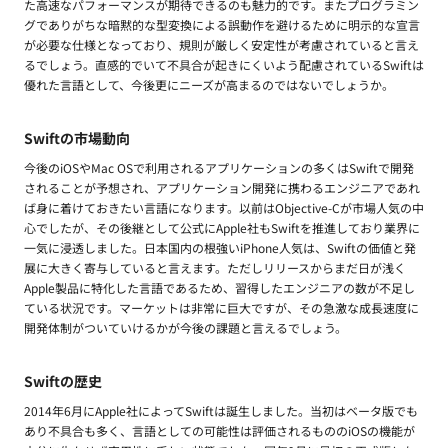
た高速なパフォーマンスが期待できるのも魅力的です。またプログラミン
グでありがちな暗黙的な型変換による誤動作を避けるために明示的な宣言
が必要な仕様となっており、規則が厳しく安定性が考慮されていると言え
るでしょう。直感的でいて不具合が起きにくいよう配慮されているSwiftは
優れた言語として、今後更にニーズが高まるのではないでしょうか。
Swiftの市場動向
今後のiOSやMac OSで利用されるアプリケーションの多くはSwiftで開発
されることが予想され、アプリケーション開発に携わるエンジニアであれ
ば身に着けておきたい言語になります。以前はObjective-Cが市場人気の中
心でしたが、その後継として公式にApple社もSwiftを推進しており業界に
一気に浸透しました。日本国内の根強いiPhone人気は、Swiftの価値と発
展に大きく寄与していると言えます。ただしリリースからまだ日が浅く
Apple製品に特化した言語であるため、習得したエンジニアの数が不足し
ている状況です。マーケットは非常に巨大ですが、その急激な成長速度に
開発体制がついていけるかが今後の課題と言えるでしょう。
Swiftの歴史
2014年6月にApple社によってSwiftは誕生しました。当初はベータ版でも
あり不具合も多く、言語としての可能性は評価されるもののiOSの機能が