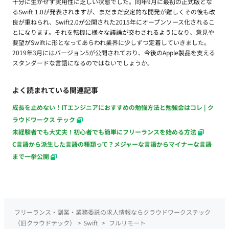
十分に生かせず実用性に乏しい状態でした。同年9月に最初の正式版とな
るSwift 1.0が発表されますが、まだまだ安定的な開発が難しくその後も改
良が重ねられ、Swift2.0が公開された2015年にオープンソース化されるこ
とになります。それを転機に様々な議論が交わされるようになり、意見や
要望がSwiftに形となってあらわれ業界に少しずつ定着していきました。
2019年3月にはバージョン5が公開されており、今後のApple製品を支える
スタンダードな言語になるのではないでしょうか。
よく読まれている関連記事
成長を止めない！ITエンジニアにおすすめの勉強方法と勉強会はコレ | ク
ラウドワークス テック
未経験者でも大丈夫！初心者でも簡単にフリーランスを始める方法
C言語から派生した言語の種類って？メジャーな言語からマイナーな言語
まで一挙公開
フリーランス・副業・業務委託の求人情報ならクラウドワークステック
（旧クラウドテック）
>
Swift
>
フルリモート