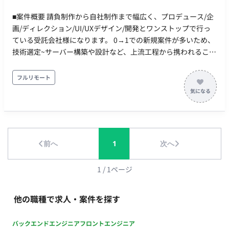
Swift（iOS）、Kotlin（Android） アーキテクチャ： MVVM、
Clean Architectureなど UIフレームワーク：
■案件概要 請負制作から自社制作まで幅広く、プロデュース/企
SwiftUI/UIKit（iOS）、Jetpack
画/ディレクション/UI/UXデザイン/開発とワンストップで行っ
Compose/Jetpack（Android） データベース：
ている受託会社様になります。 0→1での新規案件が多いため、
CoreData（iOS）、Room（Android）、Realm 非同期処理：
技術選定~サーバー構築や設計など、上流工程から携われること
Swift Concurrency/Combine（iOS）、Kotlin
が魅力です。 また、積極的に新規技術や利便性の高いライブラ
Coroutines（Android） API： GraphQL（Apollo
リを採用しており、 正社員、業務委託の垣根なく働きやすい環
フルリモート
Client）/REST CI/CD： CircleCI、GitHub Actions、fastlane、
境で、より良いサービスを作るために伴奏してくれる方を募集
Dangerなど その他ツール・ライブラリ：
しております。 ＜業務内容＞ 主にWebアプリケーションまたは
SwiftLint/SwiftFormat/XcodeGenなど（iOS）、
スマホアプリのバックエンドの設計・開発・改修・サーバー構
ktlint/Spotless/Dagger Hiltなど（Android） 外部サービス：
築・運用保守をご担当いただきます。 ＜具体的な仕事内容＞ ・
Firebase、Figma、Miro、Asanaなど ソースコード管理：
Webアプリケーションの開発・改修業務 ・SE,PMと協力しなが
前へ
1
次へ
らデータベース設計 ・アプリ、フロントエンドエンジニアと協
GitHub データ分析： Firebase Analytics、BigQueryなど
力しながらAPI設計 ■開発環境： 言語：PHP,
Ruby,JavaScript（node.js）など FW：Laravel、CakePHP、
1
/
1
ページ
Ruby on Rails バージョン管理：Git サーバー環境：AWS,その他
サーバーなど DB：MySQL,PostgreSQL コミュニケーション：
他の職種で求人・案件を探す
Slack,Chatwork Wikiツール：Confluence プロジェクト管理ツ
ール：Backlog
バックエンドエンジニア
フロントエンジニア