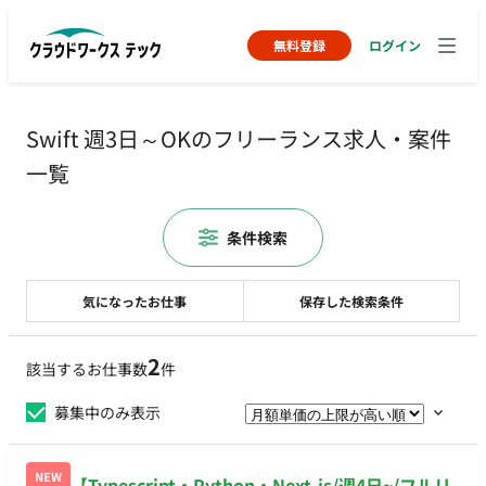
無料登録
ログイン
Swift 週3日～OKのフリーランス求人・案件
一覧
条件検索
気になったお仕事
保存した検索条件
2
該当するお仕事数
件
募集中のみ表示
NEW
【Typescript・Python・Next.js/週4日~/フルリ