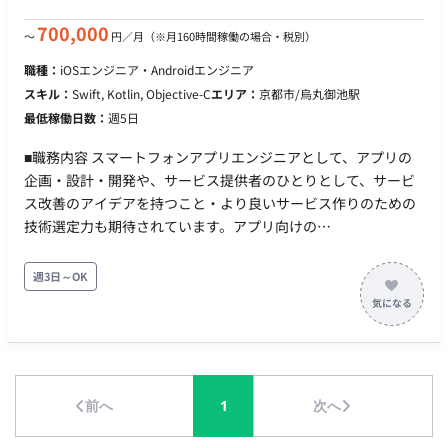
ムの状況を相互に共有しながら、プロダクトチームの一員とし
て価値提供に取り組んでいただきます。ご本人のスキルと希望
700,000
〜
円／月
（※月160時間稼働の場合・税別）
に応じて、API開発にとどまらず、クラウドインフラの構築
職種：
iOSエンジニア・Androidエンジニア
（Google Cloud / Azure）や、他メンバーのメンタリングとい
スキル：
Swift, Kotlin, Objective-C
エリア：
京都市/烏丸御池駅
った業務に取り組むことも可能です。 【応募資格（必須）】 ・
最低稼働日数：
週5日
生成AI（外部API等）を組み込んだWebアプリケーションにおけ
る、バックエンドシステムの要件定義、API設計、実装、パフォ
■職務内容 スマートフォンアプリエンジニアとして、アプリの
ーマンス最適化（非同期処理・レスポンス改善等）、および運
企画・設計・開発や、サービス提供者のひとりとして、サービ
用・改善の一連の経験 ・生成AI、音声処理、自然言語処理領域
ス改善のアイデアを持つこと・より良いサービス作りのための
における各社の最新APIやマネージドサービスの情報を日常的に
技術選定力も期待されています。アプリ向けの
収集・技術検証し、システム要件に合わせて最適な技術を選
API（GraphQL/REST）はスキーマファーストでインターフェー
定・バックエンドに実装することで顧客の課題解決を推進した
スや互換性について合意を取りながら開発を進めています。 ■
週3日～OK
経験
主な内容 アプリ開発全般：アプリの企画・設計・開発業務（新
規アプリおよび運営中の既存アプリなど） 技術の調査・導入：
ユーザー体験向上のためのモダン技術の調査・導入 データ分析
と改善： 仮説検証や施策の効果検証のためのログ収集・データ
分析、分析結果に基づいた改善 テスト環境の整備： 自動テスト
前へ
1
次へ
の環境整備とテストケースの拡充 業務効率化： 開発環境改善の
ための各種自動化 継続的改善： コード品質やアーキテクチャの