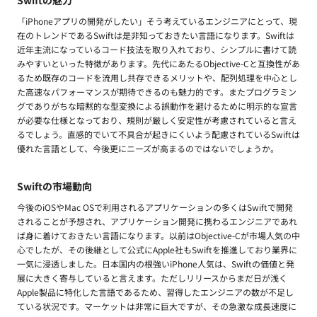
Swiftの魅力
「iPhoneアプリの開発がしたい」そう考えているエンジニアにとって、現
在のトレンドであるSwiftは是非知っておきたい言語になります。Swiftは
近年主流になっているコード技法を取り入れており、シンプルに書けて読
みやすいといった特徴があります。先代にあたるObjective-Cと互換性があ
るため既存のコードを流用し共存できるメリットや、配列処理を中心とし
た高速なパフォーマンスが期待できるのも魅力的です。またプログラミン
グでありがちな暗黙的な型変換による誤動作を避けるために明示的な宣言
が必要な仕様となっており、規則が厳しく安定性が考慮されていると言え
るでしょう。直感的でいて不具合が起きにくいよう配慮されているSwiftは
優れた言語として、今後更にニーズが高まるのではないでしょうか。
Swiftの市場動向
今後のiOSやMac OSで利用されるアプリケーションの多くはSwiftで開発
されることが予想され、アプリケーション開発に携わるエンジニアであれ
ば身に着けておきたい言語になります。以前はObjective-Cが市場人気の中
心でしたが、その後継として公式にApple社もSwiftを推進しており業界に
一気に浸透しました。日本国内の根強いiPhone人気は、Swiftの価値と発
展に大きく寄与していると言えます。ただしリリースからまだ日が浅く
Apple製品に特化した言語であるため、習得したエンジニアの数が不足し
ている状況です。マーケットは非常に巨大ですが、その急激な成長速度に