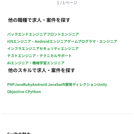
継続的改善 チームの取り組み： 開発チームとしての知見共有や
1
/
1
ページ
技術ブログ等での情報発信 ■主に利用している技術 開発言語：
Swift（iOS）、Kotlin（Android） アーキテクチャ： MVVM、
他の職種で求人・案件を探す
Clean Architectureなど UIフレームワーク：
SwiftUI/UIKit（iOS）、Jetpack
バックエンドエンジニア
フロントエンジニア
Compose/Jetpack（Android） データベース：
iOSエンジニア・Androidエンジニア
ゲームプログラマ・エンジニア
CoreData（iOS）、Room（Android）、Realm 非同期処理：
インフラエンジニア
セキュリティエンジニア
Swift Concurrency/Combine（iOS）、Kotlin
テストエンジニア・テクニカルサポート
Coroutines（Android） API： GraphQL（Apollo
AIエンジニア・機械学習エンジニア
Client）/REST CI/CD： CircleCI、GitHub Actions、fastlane、
他のスキルで求人・案件を探す
Dangerなど その他ツール・ライブラリ：
SwiftLint/SwiftFormat/XcodeGenなど（iOS）、
PHP
Java
Ruby
Android Java
Swift
開発ディレクション
Unity
ktlint/Spotless/Dagger Hiltなど（Android） 外部サービス：
Firebase、Figma、Miro、Asanaなど ソースコード管理：
Objective-C
Python
GitHub データ分析： Firebase Analytics、BigQueryなど