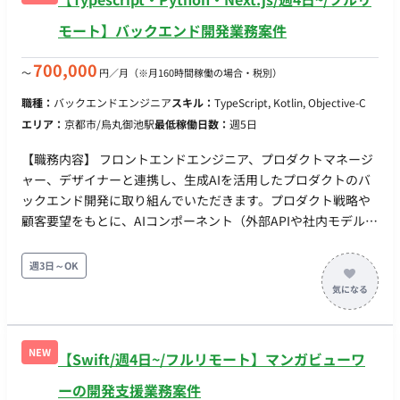
モート】バックエンド開発業務案件
700,000
〜
円／月
（※月160時間稼働の場合・税別）
職種：
バックエンドエンジニア
スキル：
TypeScript, Kotlin, Objective-C
エリア：
京都市/烏丸御池駅
最低稼働日数：
週5日
【職務内容】 フロントエンドエンジニア、プロダクトマネージ
ャー、デザイナーと連携し、生成AIを活用したプロダクトのバ
ックエンド開発に取り組んでいただきます。プロダクト戦略や
顧客要望をもとに、AIコンポーネント（外部APIや社内モデル）
を安定してWebアプリケーションに組み込むためのシステム要
件定義、API設計、データベース設計、およびバックエンド実装
週3日～OK
を行います。 既にAIモデルの構築や検証を専任で行うエンジニ
アは在籍しているため、彼らと連携しながら「処理時間の長い
AIのレスポンスをどう非同期で処理するか」「エラー時のフォ
ールバックをどうするか」といった、AI特有のバックエンド課
NEW
【Swift/週4日~/フルリモート】マンガビューワ
題を解決していただきます。 デイリースタンドアップなどのミ
ーティングはチーム合同で実施しており、プロダクトやシステ
ーの開発支援業務案件