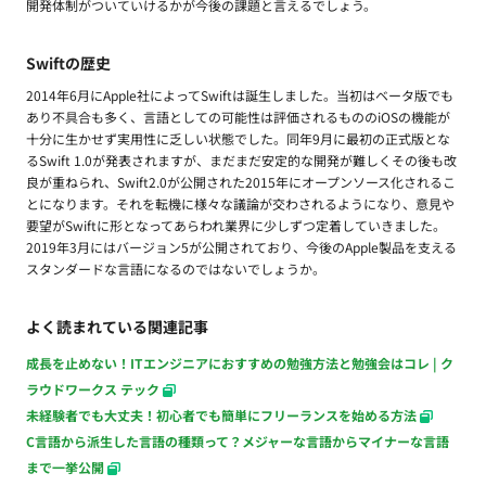
開発体制がついていけるかが今後の課題と言えるでしょう。
Swiftの歴史
2014年6月にApple社によってSwiftは誕生しました。当初はベータ版でも
あり不具合も多く、言語としての可能性は評価されるもののiOSの機能が
十分に生かせず実用性に乏しい状態でした。同年9月に最初の正式版とな
るSwift 1.0が発表されますが、まだまだ安定的な開発が難しくその後も改
良が重ねられ、Swift2.0が公開された2015年にオープンソース化されるこ
とになります。それを転機に様々な議論が交わされるようになり、意見や
要望がSwiftに形となってあらわれ業界に少しずつ定着していきました。
2019年3月にはバージョン5が公開されており、今後のApple製品を支える
スタンダードな言語になるのではないでしょうか。
よく読まれている関連記事
成長を止めない！ITエンジニアにおすすめの勉強方法と勉強会はコレ | ク
ラウドワークス テック
未経験者でも大丈夫！初心者でも簡単にフリーランスを始める方法
C言語から派生した言語の種類って？メジャーな言語からマイナーな言語
まで一挙公開