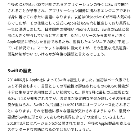
今後のiOSやMac OSで利用されるアプリケーションの多くはSwiftで開発
されることが予想され、アプリケーション開発に携わるエンジニアであれ
ば身に着けておきたい言語になります。以前はObjective-Cが市場人気の中
心でしたが、その後継として公式にApple社もSwiftを推進しており業界に
一気に浸透しました。日本国内の根強いiPhone人気は、Swiftの価値と発
展に大きく寄与していると言えます。ただしリリースからまだ日が浅く
Apple製品に特化した言語であるため、習得したエンジニアの数が不足し
ている状況です。マーケットは非常に巨大ですが、その急激な成長速度に
開発体制がついていけるかが今後の課題と言えるでしょう。
Swiftの歴史
2014年6月にApple社によってSwiftは誕生しました。当初はベータ版でも
あり不具合も多く、言語としての可能性は評価されるもののiOSの機能が
十分に生かせず実用性に乏しい状態でした。同年9月に最初の正式版とな
るSwift 1.0が発表されますが、まだまだ安定的な開発が難しくその後も改
良が重ねられ、Swift2.0が公開された2015年にオープンソース化されるこ
とになります。それを転機に様々な議論が交わされるようになり、意見や
要望がSwiftに形となってあらわれ業界に少しずつ定着していきました。
2019年3月にはバージョン5が公開されており、今後のApple製品を支える
スタンダードな言語になるのではないでしょうか。