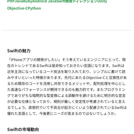
PHP
Java
Ruby
Android Java
Swift
開発ディレクション
Unity
Objective-C
Python
Swiftの魅力
「iPhoneアプリの開発がしたい」そう考えているエンジニアにとって、現
在のトレンドであるSwiftは是非知っておきたい言語になります。Swiftは
近年主流になっているコード技法を取り入れており、シンプルに書けて読
みやすいといった特徴があります。先代にあたるObjective-Cと互換性があ
るため既存のコードを流用し共存できるメリットや、配列処理を中心とし
た高速なパフォーマンスが期待できるのも魅力的です。またプログラミン
グでありがちな暗黙的な型変換による誤動作を避けるために明示的な宣言
が必要な仕様となっており、規則が厳しく安定性が考慮されていると言え
るでしょう。直感的でいて不具合が起きにくいよう配慮されているSwiftは
優れた言語として、今後更にニーズが高まるのではないでしょうか。
Swiftの市場動向