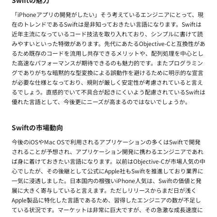
Swiftの魅力
「iPhoneアプリの開発がしたい」そう考えているエンジニアにとって、現
在のトレンドであるSwiftは是非知っておきたい言語になります。Swiftは
近年主流になっているコード技法を取り入れており、シンプルに書けて読
みやすいといった特徴があります。先代にあたるObjective-Cと互換性があ
るため既存のコードを流用し共存できるメリットや、配列処理を中心とし
た高速なパフォーマンスが期待できるのも魅力的です。またプログラミン
グでありがちな暗黙的な型変換による誤動作を避けるために明示的な宣言
が必要な仕様となっており、規則が厳しく安定性が考慮されていると言え
るでしょう。直感的でいて不具合が起きにくいよう配慮されているSwiftは
優れた言語として、今後更にニーズが高まるのではないでしょうか。
Swiftの市場動向
今後のiOSやMac OSで利用されるアプリケーションの多くはSwiftで開発
されることが予想され、アプリケーション開発に携わるエンジニアであれ
ば身に着けておきたい言語になります。以前はObjective-Cが市場人気の中
心でしたが、その後継として公式にApple社もSwiftを推進しており業界に
一気に浸透しました。日本国内の根強いiPhone人気は、Swiftの価値と発
展に大きく寄与していると言えます。ただしリリースからまだ日が浅く
Apple製品に特化した言語であるため、習得したエンジニアの数が不足し
ている状況です。マーケットは非常に巨大ですが、その急激な成長速度に