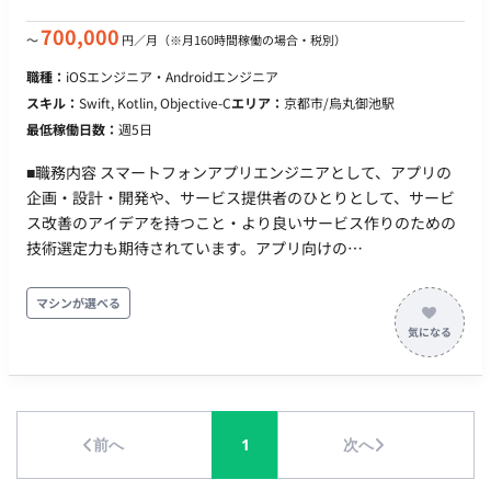
ムの状況を相互に共有しながら、プロダクトチームの一員とし
て価値提供に取り組んでいただきます。ご本人のスキルと希望
700,000
〜
円／月
（※月160時間稼働の場合・税別）
に応じて、API開発にとどまらず、クラウドインフラの構築
職種：
iOSエンジニア・Androidエンジニア
（Google Cloud / Azure）や、他メンバーのメンタリングとい
スキル：
Swift, Kotlin, Objective-C
エリア：
京都市/烏丸御池駅
った業務に取り組むことも可能です。 【応募資格（必須）】 ・
最低稼働日数：
週5日
生成AI（外部API等）を組み込んだWebアプリケーションにおけ
る、バックエンドシステムの要件定義、API設計、実装、パフォ
■職務内容 スマートフォンアプリエンジニアとして、アプリの
ーマンス最適化（非同期処理・レスポンス改善等）、および運
企画・設計・開発や、サービス提供者のひとりとして、サービ
用・改善の一連の経験 ・生成AI、音声処理、自然言語処理領域
ス改善のアイデアを持つこと・より良いサービス作りのための
における各社の最新APIやマネージドサービスの情報を日常的に
技術選定力も期待されています。アプリ向けの
収集・技術検証し、システム要件に合わせて最適な技術を選
API（GraphQL/REST）はスキーマファーストでインターフェー
定・バックエンドに実装することで顧客の課題解決を推進した
スや互換性について合意を取りながら開発を進めています。 ■
マシンが選べる
経験
主な内容 アプリ開発全般：アプリの企画・設計・開発業務（新
規アプリおよび運営中の既存アプリなど） 技術の調査・導入：
ユーザー体験向上のためのモダン技術の調査・導入 データ分析
と改善： 仮説検証や施策の効果検証のためのログ収集・データ
分析、分析結果に基づいた改善 テスト環境の整備： 自動テスト
前へ
1
次へ
の環境整備とテストケースの拡充 業務効率化： 開発環境改善の
ための各種自動化 継続的改善： コード品質やアーキテクチャの