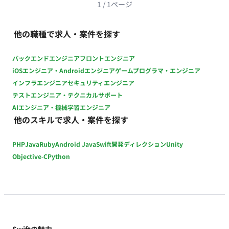
継続的改善 チームの取り組み： 開発チームとしての知見共有や
1
/
1
ページ
技術ブログ等での情報発信 ■主に利用している技術 開発言語：
Swift（iOS）、Kotlin（Android） アーキテクチャ： MVVM、
他の職種で求人・案件を探す
Clean Architectureなど UIフレームワーク：
SwiftUI/UIKit（iOS）、Jetpack
バックエンドエンジニア
フロントエンジニア
Compose/Jetpack（Android） データベース：
iOSエンジニア・Androidエンジニア
ゲームプログラマ・エンジニア
CoreData（iOS）、Room（Android）、Realm 非同期処理：
インフラエンジニア
セキュリティエンジニア
Swift Concurrency/Combine（iOS）、Kotlin
テストエンジニア・テクニカルサポート
Coroutines（Android） API： GraphQL（Apollo
AIエンジニア・機械学習エンジニア
Client）/REST CI/CD： CircleCI、GitHub Actions、fastlane、
他のスキルで求人・案件を探す
Dangerなど その他ツール・ライブラリ：
SwiftLint/SwiftFormat/XcodeGenなど（iOS）、
PHP
Java
Ruby
Android Java
Swift
開発ディレクション
Unity
ktlint/Spotless/Dagger Hiltなど（Android） 外部サービス：
Firebase、Figma、Miro、Asanaなど ソースコード管理：
Objective-C
Python
GitHub データ分析： Firebase Analytics、BigQueryなど