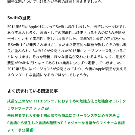
開発体制がついていけるかが今後の課題と言えるでしょう。
Swiftの歴史
2014年6月にApple社によってSwiftは誕生しました。当初はベータ版でも
あり不具合も多く、言語としての可能性は評価されるもののiOSの機能が
十分に生かせず実用性に乏しい状態でした。同年9月に最初の正式版とな
るSwift 1.0が発表されますが、まだまだ安定的な開発が難しくその後も改
良が重ねられ、Swift2.0が公開された2015年にオープンソース化されるこ
とになります。それを転機に様々な議論が交わされるようになり、意見や
要望がSwiftに形となってあらわれ業界に少しずつ定着していきました。
2019年3月にはバージョン5が公開されており、今後のApple製品を支える
スタンダードな言語になるのではないでしょうか。
よく読まれている関連記事
成長を止めない！ITエンジニアにおすすめの勉強方法と勉強会はコレ | ク
ラウドワークス テック
未経験者でも大丈夫！初心者でも簡単にフリーランスを始める方法
C言語から派生した言語の種類って？メジャーな言語からマイナーな言語
まで一挙公開