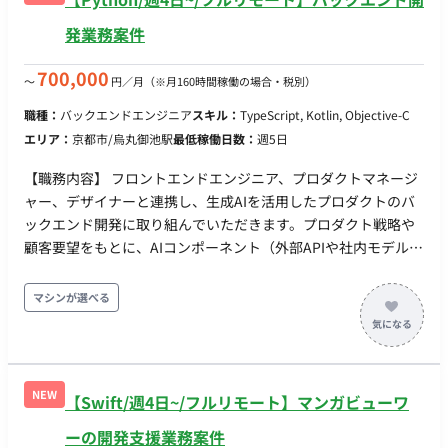
発業務案件
700,000
〜
円／月
（※月160時間稼働の場合・税別）
職種：
バックエンドエンジニア
スキル：
TypeScript, Kotlin, Objective-C
エリア：
京都市/烏丸御池駅
最低稼働日数：
週5日
【職務内容】 フロントエンドエンジニア、プロダクトマネージ
ャー、デザイナーと連携し、生成AIを活用したプロダクトのバ
ックエンド開発に取り組んでいただきます。プロダクト戦略や
顧客要望をもとに、AIコンポーネント（外部APIや社内モデル）
を安定してWebアプリケーションに組み込むためのシステム要
件定義、API設計、データベース設計、およびバックエンド実装
マシンが選べる
を行います。 既にAIモデルの構築や検証を専任で行うエンジニ
アは在籍しているため、彼らと連携しながら「処理時間の長い
AIのレスポンスをどう非同期で処理するか」「エラー時のフォ
ールバックをどうするか」といった、AI特有のバックエンド課
NEW
【Swift/週4日~/フルリモート】マンガビューワ
題を解決していただきます。 デイリースタンドアップなどのミ
ーティングはチーム合同で実施しており、プロダクトやシステ
ーの開発支援業務案件