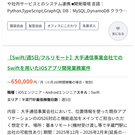
や社内サービスとのシステム連携 ■開発環境 言語：
Python,TypeScript,GraphQL DB：MySQL,DynamoDB クラウ
ド：AWS コミュニケーションツール：Slack ソースコード管
理：GitLab 貸与：PC貸与あり
服装自由
髪型自由
オフィスにこだわり
急募求人
【Swift/週5日/フルリモート】大手通信事業会社での
Swiftを用いたiOSアプリ開発業務案件
650,000
〜
円／月
（※月160時間稼働の場合・税別）
職種：
iOSエンジニア・Androidエンジニア
スキル：
Swift
エリア：
半蔵門駅
最低稼働日数：
週5日
内容： 大手通信事業会社において、位置情報を使った既存アプ
リケーションのiOS26対応と機能追加をメインでご担当いただ
く想定です。 場所：基本リモート(機材受け渡し等で半蔵門駅に
出社の可能性あり) 期間：2025年12月～2026年2月末(延長の可