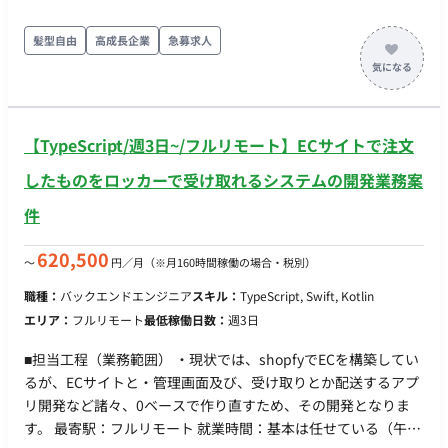
能性有)
髪型自由
高成長企業
急募求人
【TypeScript/週3日~/フルリモート】ECサイトで注文
したものをロッカーで受け取れるシステムの開発業務案
件
620,500
〜
円／月
（※月160時間稼働の場合・税別）
職種：
バックエンドエンジニア
スキル：
TypeScript, Swift, Kotlin
エリア：
フルリモート
最低稼働日数：
週3日
■担当工程（業務範囲） ・現状では、shopfyでECを構築してい
るが、ECサイトと・管理画面及び、受け取りとか配送するアプ
リ開発など諸々、0ベースで作り直すため、その開発となりま
す。 最寄駅：フルリモート 就業時間：基本は任せている（午前