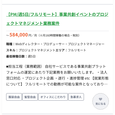
スマホアプリのバックエンドの設計・開発・改修・サーバー構
築・運用保守をご担当いただきます。 ＜具体的な仕事内容＞ ・
【PM/週5日/フルリモート】事業共創イベントのプロジ
Webアプリケーションの開発・改修業務 ・SE,PMと協力しなが
らデータベース設計 ・アプリ、フロントエンドエンジニアと協
ェクトマネジメント業務案件
力しながらAPI設計 ■開発環境： 言語：PHP,
Ruby,JavaScript（node.js）など FW：Laravel、CakePHP、
584,000
〜
円／月
（※月160時間稼働の場合・税別）
Ruby on Rails バージョン管理：Git サーバー環境：AWS,その他
職種：
Webディレクター・プロデューサー・プロジェクトマネージャー
サーバーなど DB：MySQL,PostgreSQL コミュニケーション：
スキル：
プロジェクトマネジメント
エリア：
フルリモート
Slack,Chatwork Wikiツール：Confluence プロジェクト管理ツ
最低稼働日数：
週5日
ール：Backlog
■担当工程（業務範囲） 自社サービスである事業共創プラット
フォームの運営にあたり下記業務をお願いいたします。 ・法人
窓口対応 ・プロジェクト企画 ・遂行 ・進捗管理 etc 【就業形態
について】 フルリモートでの勤務が可能な案件となっておりま
す。 オフラインイベントに関わる場合は出社していただく必要
があります。 ◆補足◆ スタートアップ企業にとって大きなチャ
服装自由
髪型自由
オフィスにこだわり
急募求人
ンスとなる事業共創に焦点を当てた、 プラットフォームを運営
している企業です。 イベントの企画から進行管理に関わってい
ただくことが出来る案件となっており、 経営者との関わりや新