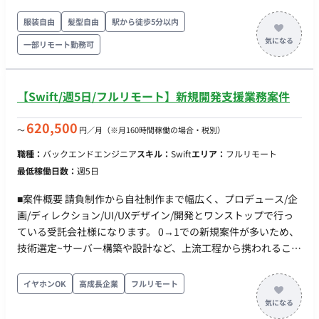
に定例が入ることが多いので、10:00稼動にはなりそう） リモ
ート： フルリモート可 稼働率：週3~5 (週3でも可能) ※エント
服装自由
髪型自由
駅から徒歩5分以内
リーいただく際は必須スキルと尚可スキル欄の内容をご自身で
一部リモート勤務可
〇×をつけていただくと面談までの時間がかなり短縮されま
す。
【Swift/週5日/フルリモート】新規開発支援業務案件
620,500
〜
円／月
（※月160時間稼働の場合・税別）
職種：
バックエンドエンジニア
スキル：
Swift
エリア：
フルリモート
最低稼働日数：
週5日
■案件概要 請負制作から自社制作まで幅広く、プロデュース/企
画/ディレクション/UI/UXデザイン/開発とワンストップで行っ
ている受託会社様になります。 0→1での新規案件が多いため、
技術選定~サーバー構築や設計など、上流工程から携われること
が魅力です。 また、積極的に新規技術や利便性の高いライブラ
リを採用しており、 正社員、業務委託の垣根なく働きやすい環
イヤホンOK
高成長企業
フルリモート
境で、より良いサービスを作るために伴奏してくれる方を募集
しております。 ＜業務内容＞ 主にWebアプリケーションまたは