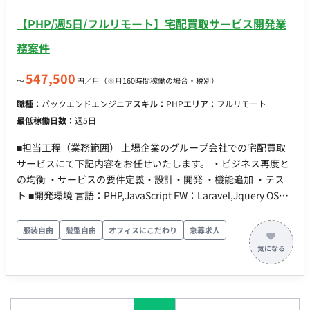
事業創出の瞬間に立ち会うことが出来る刺激的な環境です。 ■
【PHP/週5日/フルリモート】宅配買取サービス開発業
主な開発環境・ツール ・コミュニケーションツール：Slack
務案件
547,500
〜
円／月
（※月160時間稼働の場合・税別）
職種：
バックエンドエンジニア
スキル：
PHP
エリア：
フルリモート
最低稼働日数：
週5日
■担当工程（業務範囲） 上場企業のグループ会社での宅配買取
サービスにて下記内容をお任せいたします。 ・ビジネス再度と
の均衡 ・サービスの要件定義・設計・開発 ・機能追加 ・テス
ト ■開発環境 言語：PHP,JavaScript FW：Laravel,Jquery OS：
Mac クラウド：AWS コンテナ環境：Docker コミュニケーショ
ンツール：Slack タスク管理：Backlog ソースコード管理ツー
服装自由
髪型自由
オフィスにこだわり
急募求人
ル：Github