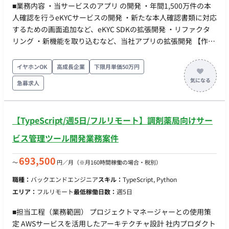
■業務内容 ・当サービスのアプリ の開発 ・年間1,500万件の本
人確認を行うeKYCサービスの開発 ・新たな本人確認書類に対応
するための画面追加など、eKYC SDKの拡張開発 ・リファクタ
リング ・新機能を取り込むなど、当社アプリの拡張開発 【作業
内容】 ・新たな本人確認書類に対応するための画面追加など、
エンハンス開発 ・リファクタリング ・新機能を取り込むなど、
イヤホンOK
高成長企業
下限月単価50万円
当アプリの拡張開発 【稼働日数】週5日 【働き方】フルリモー
急募求人
ト
【TypeScript/週5日/フルリモート】調剤薬局向けサー
ビス管理ツール開発業務案件
693,500
〜
円／月
（※月160時間稼働の場合・税別）
職種：
バックエンドエンジニア
スキル：
TypeScript, Python
エリア：
フルリモート
最低稼働日数：
週5日
■担当工程（業務範囲） プロジェクトマネージャーとの使用策
定 AWSサービスを活用したアーキテクチャ設計 社内プロダクト