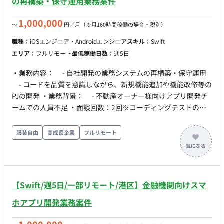
の再構築・保守運用業務案件
1,000,000
〜
円／月
（※月160時間稼働の場合・税別）
職種：
iOSエンジニア・Androidエンジニア
スキル：
Swift
エリア：
フルリモート
最低稼働日数：
週5日
・業務内容： - 自社開発の業務システムの再構築・保守運用
- コードを品質を意識しながら、新規機能追加や機能改修等の
PJの開発 ・業務背景： - 不動産オーナー様向けアプリ開発チ
ームでの人員不足 ・面談回数：2回※コーディングテストの説
明（30分）+実施（1時間）
服装自由
高成長企業
フルリモート
【Swift/週5日/一部リモート/港区】金融機関向けスマ
ホアプリ開発業務案件