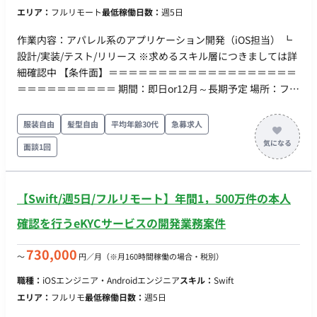
エリア：
フルリモート
最低稼働日数：
週5日
作業内容：アパレル系のアプリケーション開発（iOS担当） ┗
設計/実装/テスト/リリース ※求めるスキル層につきましては詳
細確認中 【条件面】＝＝＝＝＝＝＝＝＝＝＝＝＝＝＝＝＝＝＝
＝＝＝＝＝＝＝＝＝＝ 期間：即日or12月～長期予定 場所：フル
リモート 時間:9:30～18:30 ※フレックスタイム制
服装自由
髪型自由
平均年齢30代
急募求人
面談1回
【Swift/週5日/フルリモート】年間1，500万件の本人
確認を行うeKYCサービスの開発業務案件
730,000
〜
円／月
（※月160時間稼働の場合・税別）
職種：
iOSエンジニア・Androidエンジニア
スキル：
Swift
エリア：
フルリモ
最低稼働日数：
週5日