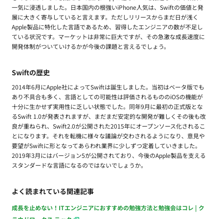
一気に浸透しました。日本国内の根強いiPhone人気は、Swiftの価値と発
展に大きく寄与していると言えます。ただしリリースからまだ日が浅く
Apple製品に特化した言語であるため、習得したエンジニアの数が不足し
ている状況です。マーケットは非常に巨大ですが、その急激な成長速度に
開発体制がついていけるかが今後の課題と言えるでしょう。
Swiftの歴史
2014年6月にApple社によってSwiftは誕生しました。当初はベータ版でも
あり不具合も多く、言語としての可能性は評価されるもののiOSの機能が
十分に生かせず実用性に乏しい状態でした。同年9月に最初の正式版とな
るSwift 1.0が発表されますが、まだまだ安定的な開発が難しくその後も改
良が重ねられ、Swift2.0が公開された2015年にオープンソース化されるこ
とになります。それを転機に様々な議論が交わされるようになり、意見や
要望がSwiftに形となってあらわれ業界に少しずつ定着していきました。
2019年3月にはバージョン5が公開されており、今後のApple製品を支える
スタンダードな言語になるのではないでしょうか。
よく読まれている関連記事
成長を止めない！ITエンジニアにおすすめの勉強方法と勉強会はコレ | ク