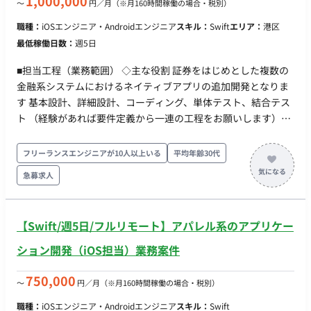
1,000,000
〜
円／月
（※月160時間稼働の場合・税別）
職種：
iOSエンジニア・Androidエンジニア
スキル：
Swift
エリア：
港区
最低稼働日数：
週5日
■担当工程（業務範囲） ◇主な役割 証券をはじめとした複数の
金融系システムにおけるネイティブアプリの追加開発となりま
す 基本設計、詳細設計、コーディング、単体テスト、結合テス
ト （経験があれば要件定義から一連の工程をお願いします）
Swift Xcode Kotlin Android Java Springboot ◇場所 基本出社
9:00-18:00 （東京都港区） リモートは週2日まで検討可能
フリーランスエンジニアが10人以上いる
平均年齢30代
急募求人
【Swift/週5日/フルリモート】アパレル系のアプリケー
ション開発（iOS担当）業務案件
750,000
〜
円／月
（※月160時間稼働の場合・税別）
職種：
iOSエンジニア・Androidエンジニア
スキル：
Swift