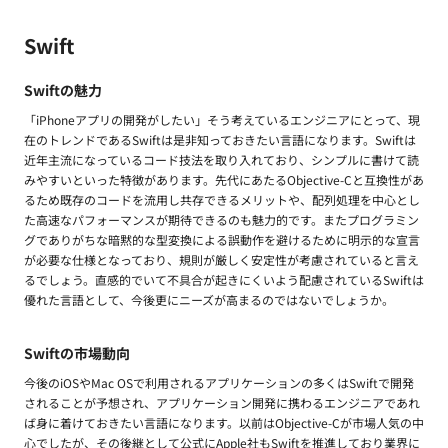
Swift
Swiftの魅力
「iPhoneアプリの開発がしたい」そう考えているエンジニアにとって、現
在のトレンドであるSwiftは是非知っておきたい言語になります。Swiftは
近年主流になっているコード技法を取り入れており、シンプルに書けて読
みやすいといった特徴があります。先代にあたるObjective-Cと互換性があ
るため既存のコードを流用し共存できるメリットや、配列処理を中心とし
た高速なパフォーマンスが期待できるのも魅力的です。またプログラミン
グでありがちな暗黙的な型変換による誤動作を避けるために明示的な宣言
が必要な仕様となっており、規則が厳しく安定性が考慮されていると言え
るでしょう。直感的でいて不具合が起きにくいよう配慮されているSwiftは
優れた言語として、今後更にニーズが高まるのではないでしょうか。
Swiftの市場動向
今後のiOSやMac OSで利用されるアプリケーションの多くはSwiftで開発
されることが予想され、アプリケーション開発に携わるエンジニアであれ
ば身に着けておきたい言語になります。以前はObjective-Cが市場人気の中
心でしたが、その後継として公式にApple社もSwiftを推進しており業界に