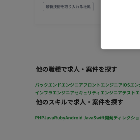
のフルスタックエンジニア ■業務の流れ アジャイル開発(スクラム) スプリントは2週間です。 デイ
最新技術を取り入れる社風
リーMTGが平日10時に出れるのであれば、他
環境 ・言語: Javascript, Typescript ・ライブラリ
アプリケーションインフラ: Amazon Lambda, Am
Amazon Cognito, Amazon EC2 ・IaaC：A
ト稼働について フルリモートにてご稼働いただけます。 ■働き方 稼働時間
土日のご稼働も可能です。 ただし、仕様
中に実施させていただきま
他の職種で求人・案件を探す
バックエンドエンジニア
フロントエンジニア
iOSエン
インフラエンジニア
セキュリティエンジニア
テストエ
他のスキルで求人・案件を探す
PHP
Java
Ruby
Android Java
Swift
開発ディレクショ