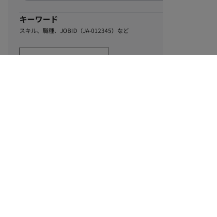
キーワード
スキル、職種、JOBID（JA-012345）など
2
該当するお仕事数
件
この条件で絞り込む
ル
利用規約
個人情報保護方針
サイトマップ