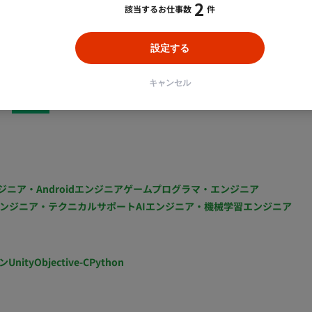
2
該当するお仕事数
件
の時間はいつ稼働いただいても問題ないです。 ■開発
設定する
: Next.js, express, AWS Amplify, tRPC, prisma ・
azon S3, Amazon API Gateway, Amazon RDS,
キャンセル
WS CDK ・その他開発ツール：Docker, Git, mlx ■リモー
1
帯は不問です。 平日夜や
検討や相談事項があり、ディスカッションを行う場合は日
す。 PC：持参（OS指定なし）
ジニア・Androidエンジニア
ゲームプログラマ・エンジニア
ンジニア・テクニカルサポート
AIエンジニア・機械学習エンジニア
ン
Unity
Objective-C
Python