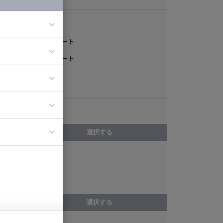
稼働形態
フルリモート
一部リモート
ア
ティブディレク
常駐
ジニア
エリア
イエンティスト
選択する
スキル
Next.js
選択する