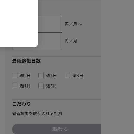
単価
円／月 〜
円／月
最低稼働日数
週1日
週2日
週3日
週4日
週5日
こだわり
最新技術を取り入れる社風
選択する