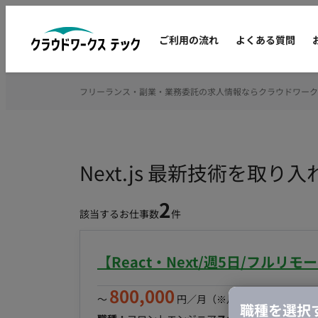
ご利用の流れ
よくある質問
フリーランス・副業・業務委託の求人情報ならクラウドワーク
Next.js 最新技術を
2
該当するお仕事数
件
【React・Next/週5日/フル
800,000
〜
円／月
（※月160時間稼働の場
職種を選択