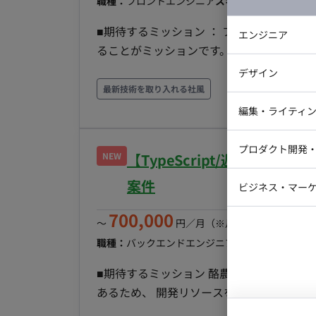
職種：
フロントエンジニア
スキル：
Next.js
エリア
■期待するミッション ： フロントエンジ
エンジニア
ることがミッションです。顧客、ビジネス
バックエン
決や新機能開発、運用保守に至るまで、幅広くプ
デザイン
iOSエンジ
業務内容 ： - SPAのフロントエンド、Gra
最新技術を取り入れる社風
ディタの操作性向上 - 全文検索エンジンを用い
Webデザイ
インフラエ
編集・ライティ
AWSシステムアーキテクチャの設計および改善 - サ
テストエン
Webコーダ
グラフィッ
FW：TypeScript/React/Next.js/GraphQ
プロダクト開発
ラストレー
NEW
【TypeScript/週5日/
編集者・翻
■チーム体制 ： 顧客体験の最大化を目指
Webディ
行うワンチーム体制です。職種を超えたフ
案件
ビジネス・マーケ
クトマネー
な意見交換が可能です。
マーケター
700,000
システムコ
〜
円／月
（※月160時間稼働の場
コンサルタ
職種：
バックエンドエンジニア
スキル：
TypeScrip
プロンプト
■期待するミッション 酪農畜産業界向けのS
あるため、 開発リソースを強化したいのが募集の背景です。 ■担当工
できるとありがたいです。 ■チーム体制 PO（社員）+スクラムマスター＋エンジニア4名 +今回募集