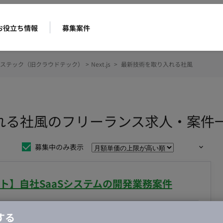
お役立ち情報
募集案件
ステック（旧クラウドテック）
>
Next.js
>
最新技術を取り入れる社風
取り入れる社風のフリーランス求人・案件
募集中のみ表示
リモート】自社SaaSシステムの開発業務案件
合・税別）
する