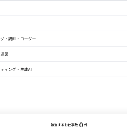
し広い条件設定で検索してみてください。
ドエンジニア
フロントエンジニア
ニア・Androidエンジニア
ゲームプログラマ・エンジニ
アートディレクター・クリエイ
ナー・UI/UXデザイナー
ンジニア
セキュリティエンジニア
ング・講師・コーダー
ター
ジニア・テクニカルサポート
AIエンジニア・機械学習エン
ー
Webライター
クデザイナー・CGデザイナー・イ
ジニア・Androidエンジニア
ゲームプログラマ・エンジニア
・運営
ター
ンジニア・テクニカルサポート
AIエンジニア・機械学習エンジニア
訳・その他ライター
レクター・プロデューサー・プロジェ
データアナリスト・データサ
ティング・生成AI
ジャー
・メディア運用
DX推進
ン
Unity
Objective-C
Python
ンサルタント・ITコンサルタント
ント・企画・セールス
採用・組織開発・制度設計
エンジニアリング
0
該当するお仕事数
件