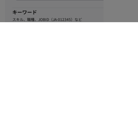
キーワード
スキル、職種、JOBID（JA-012345）など
0
該当するお仕事数
件
この条件で絞り込む
ル
利用規約
個人情報保護方針
サイトマップ