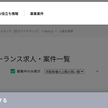
お役立ち情報
募集案件
ステック（旧クラウドテック）
>
Next.js
>
上場を視野
フリーランス求人・案件一覧
募集中のみ表示
仕事は見つかりませんでした。
する