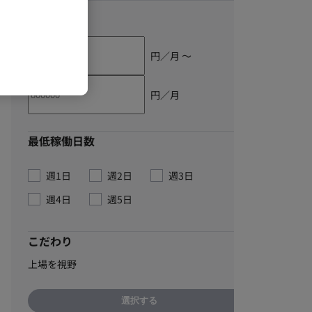
単価
円／月 〜
円／月
最低稼働日数
週1日
週2日
週3日
週4日
週5日
こだわり
上場を視野
選択する