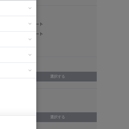
稼働形態
フルリモート
ア
一部リモート
ティブディレク
常駐
ジニア
エリア
イエンティスト
選択する
スキル
Next.js
選択する