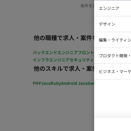
条件を変更するか、もう少
エンジニア
バックエン
デザイン
iOSエンジ
他の職種で求人・案件を探す
Webデザイ
インフラエ
編集・ライティ
テストエン
Webコーダ
グラフィッ
バックエンドエンジニア
フロントエンジニア
iOSエン
プロダクト開発
ラストレー
インフラエンジニア
セキュリティエンジニア
テストエ
編集者・翻
他のスキルで求人・案件を探す
Webディ
ビジネス・マーケ
クトマネー
マーケター
PHP
Java
Ruby
Android Java
Swift
開発ディレクショ
システムコ
コンサルタ
プロンプト