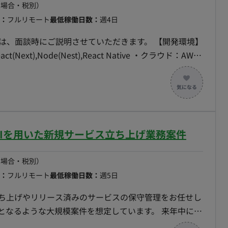
の場合・税別）
：
フルリモート
最低稼働日数：
週4日
は、面談時にご説明させていただきます。 【開発環境】
Next),Node(Nest),React Native ・クラウド：AWS
にリリースしている他サービス
ト】AIを用いた新規サービス立ち上げ業務案件
の場合・税別）
：
フルリモート
最低稼働日数：
週5日
立ち上げやリリース済みのサービスの保守管理をお任せし
となるような大規模案件を想定しています。 来年中には
規模になる想定です。 バック/フロントどち