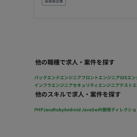
ケーションの開発を、フロントエンドとバックエ
高成長企業
およびNode.jsを用いた、Webアプリケ
はじめとするAI機能の組み込みを想定したUI設
GitHub Copilot等）を活用した高
保守性を考慮したリファクタリング 【担当工程】設計・実装・保守運用 - ■開発環境 ・プログラミ
ング：TypeScript, Python ・FW：Node.js ■働き方 ・稼働量：週5日 ・リモート稼働：一部リモー
ト（週1出社／世田谷区経堂） ・フレック
他の職種で求人・案件を探す
バックエンドエンジニア
フロントエンジニア
iOSエン
インフラエンジニア
セキュリティエンジニア
テストエ
他のスキルで求人・案件を探す
PHP
Java
Ruby
Android Java
Swift
開発ディレクショ