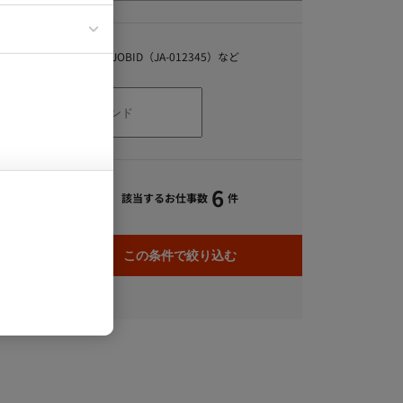
イエンティスト
キーワード
スキル、職種、JOBID（JA-012345）など
6
該当するお仕事数
件
この条件で絞り込む