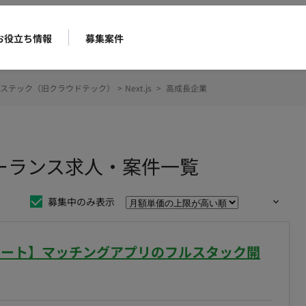
お役立ち情報
募集案件
ステック（旧クラウドテック）
>
Next.js
>
高成長企業
フリーランス求人・案件一覧
募集中のみ表示
日/フルリモート】マッチングアプリのフルスタック開