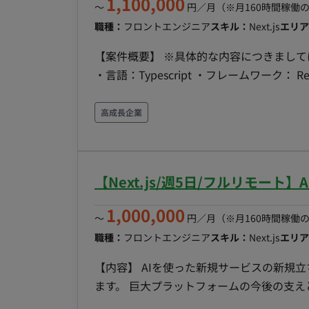
1,100,000
〜
円／月
（※月160時間稼働
職種：
フロントエンジニア
スキル：
Next.js
エリア
【案件概要】 ※具体的な内容につきまして
・言語：Typescript ・フレームワーク： React(
・その他：GraphQL 【備考】 ・時給精算となります。 ・貸与PCはなく、自己PCでご対応いただき
ます。（PCに指定はございません） ・既
高成長企業
【Next.js/週5日/フルリモー
1,000,000
〜
円／月
（※月160時間稼働
職種：
フロントエンジニア
スキル：
Next.js
エリア
【内容】 AIを使った新規サービスの新規
ます。 巨大プラットフォームの今後の支え
5名前後のチームを4,5チーム編成し、総計20名ほどの