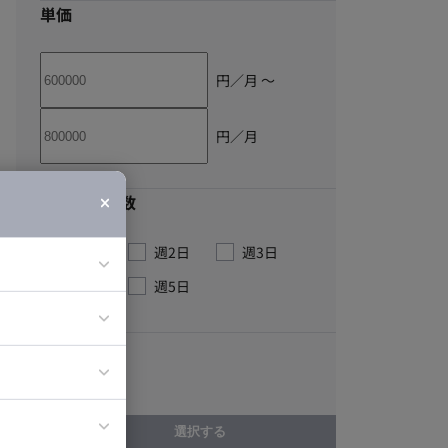
単価
円／月 〜
円／月
最低稼働日数
週1日
週2日
週3日
週4日
週5日
ア
こだわり
ティブディレク
高成長企業
ジニア
選択する