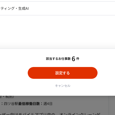
ラットかつ心理的安全性の高い環境が整っており、自由
レクター・プロデューサー・プロジェ
データアナリスト・データサ
ティング・生成AI
合・税別）
ジャー
zon Web Service
エリア：
フルリモート
最低稼働日数：
週5日
・メディア運用
DX推進
ンサルタント・ITコンサルタント
業しながらMVPアプリケーションを開発していきます。
ント・企画・セールス
採用・組織開発・制度設計
イし、お客様にご利用いただく想定です。 複数のアプリ
エンジニアリング
り、 どのアプリケーション開発をご担当いただくかにつ
の上、決めていきます。 ■精算：140～180h（上下
～ ■作業時間：10:00～19:00 ■稼働形態：フルリモ
6
該当するお仕事数
件
四ツ谷駅】オンラインクレーンゲームのバックエ
設定する
キャンセル
合・税別）
ア：
四ツ谷駅
最低稼働日数：
週4日
ユーザー向けモバイルアプリ内の、オンラインクレーンゲ