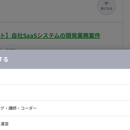
対応できる方歓迎です。 フロントエンド担当でも、バッ
は粗目の事がある為、目的
な推進力が求められます。 ＜開発環境＞ ・バ
act.js（Next.js） ・DB：MySQL ・クラウド：
リモート】自社SaaSシステムの開発業務案件
（BigQueryなど） ・監視：New Relic, Data Dog ・ツー
】11
合・税別）
する
：
駅
最低稼働日数：
週5日
ニアとして、プロダクト開発において顧客価値を最大化す
サイド、PdM、デザイナーと密に連携し、顧客の課題解
ロジェクトに貢献していただきます。 ■具体的な
ドエンジニア
フロントエンジニア
phQLのバックエンドによる新規機能開発 - markdownエ
ニア・Androidエンジニア
ゲームプログラマ・エンジニ
た検索基盤の開発 - LLMを活用したQastAIの開発 -
アートディレクター・クリエイ
ナー・UI/UXデザイナー
ンジニア
セキュリティエンジニア
ング・講師・コーダー
ービスの運用および保守 ■開発環境言語：
ター
ジニア・テクニカルサポート
AIエンジニア・機械学習エン
L/NestJS ツール：AWS/GCP/Azure/MySQL/OpenSearch
ー
Webライター
クデザイナー・CGデザイナー・イ
ト】AWS環境でのMVPプロトタイプ開発業務案件
・運営
し、エンジニア、PdM、デザイナーが一丸となって開発を
ター
訳・その他ライター