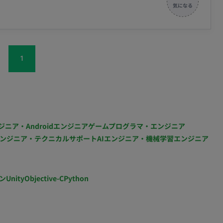
ンドの両面から担当いただきます。 ・TypeScript
ーションの設計および実装 ・大規模言語モデル（LLM）を
計とAPI開発 ・AIコーディングツール（Cursor、
効率な開発 ・技術的な負債を作らない、コード品質の担保および
1
ス稼働：不可
ジニア・Androidエンジニア
ゲームプログラマ・エンジニア
ンジニア・テクニカルサポート
AIエンジニア・機械学習エンジニア
ン
Unity
Objective-C
Python