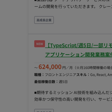
ームの開発を行っていただきます。 クレー
ステム移管も構想にございます。 ■チーム体
トなど運営：複数名 ■利用技術・ツール Go, Kuber
高成長企業
はあると尚良い ■働き方について ・稼働時
について 毎月第一営業日と第三月曜日とな
NEW
【TypeScript/週5日/
アプリケーション開発業務案
624,000
〜
円／月
（※月160時間稼働の場
職種：
フロントエンジニア
スキル：
Go, React, A
最低稼働日数：
週5日
■期待するミッション AI技術を組み込ん
効率かつ保守性の高い開発を行い、サービスの
容・担当工程 自社で展開するAIを活用し