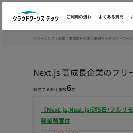
ご利用の流れ
よくある質問
フリーランス・副業・業務委託の求人情報ならクラウドワーク
Next.js 高成長企業の
6
該当するお仕事数
件
【Next.js,Nest.js/週5
発業務案件