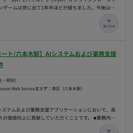
ンゲームは世に出て1年半ほどが経ちました。今後はシ
制 ・PM：1名 ・エンジニア：3名 ・カスタマーサポー
netes, TiDB, PHP, GCP Java, IoT系の開発経験
間：10時～19時想定 ・稼働量：週4以上 ■稼働開始日
り、締切日は約2週間前となります。
一部リモート/六本木駅】AIシステムおよび業務支援
件
合・税別）
mazon Web Service
エリア：
港区（六本木駅）
だシステムおよび業務支援アプリケーションにおいて、高
価値向上に貢献していただくことです。 ■業務内
たAIシステムおよび、オペレーター向けの業務支援アプリ