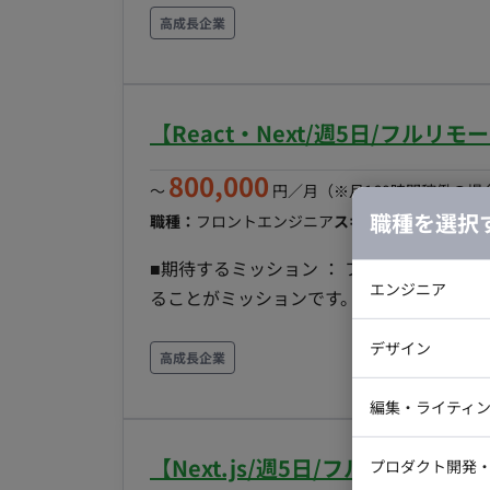
らも募集がございますが、フルスタックに
高成長企業
ク側も積極的に携わるような気概のある方が好まれます。 要件や仕様書
をかみ砕いてタスク分解し、自立して進められるよう
ックエンド：Go（echo） ・フロントエンド：Re
【React・Next/週5日/フル
AWS（ECS, Fargate, Auroraなど）、GCP
ル：Slack, GitHub, Figma, Jira, Confluence 【場所】フルリモート（地方在住可） 【期間
800,000
〜
円／月
（※月160時間稼働の場
月/12月～長期予定 【時間】10:00〜19:00
職種を選択
職種：
フロントエンジニア
スキル：
Next.js
エリア
■期待するミッション ： フロントエンジ
エンジニア
ることがミッションです。顧客、ビジネス
決や新機能開発、運用保守に至るまで、幅広くプ
バックエン
デザイン
業務内容 ： - SPAのフロントエンド、Gra
高成長企業
iOSエンジ
ディタの操作性向上 - 全文検索エンジンを用い
Webデザイ
インフラエ
編集・ライティ
AWSシステムアーキテクチャの設計および改善 - サ
テストエン
FW：TypeScript/React/Next.js/GraphQ
Webコーダ
グラフィッ
【Next.js/週5日/フルリモー
プロダクト開発
■チーム体制 ： 顧客体験の最大化を目指
ラストレー
編集者・翻