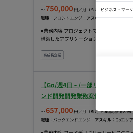
行うワンチーム体制です。職種を超えたフ
Webディ
750,000
ビジネス・マーケ
〜
円／月
（※月160時間稼働の場
な意見交換が可能です。
クトマネー
職種：
フロントエンジニア
スキル：
Next.js, Ama
マーケター
システムコ
■業務内容 プロジェクトマネージャーと協
コンサルタ
構築したアプリケーションはAWSにデプロ
プロンプト
ケーションの開発テーマが立ち上がってお
いては採用後、 プロジェクトメンバーと会話
高成長企業
割） ■募集人数：複数名 ■開始日：即日OR8月
ート（地方在住検討可）
【Go/週4日～/一部リモート/
ンド開発開発業務案件
657,000
〜
円／月
（※月160時間稼働の場
職種：
バックエンドエンジニア
スキル：
Go
エリ
■業務内容 フードデリバリーサービスの