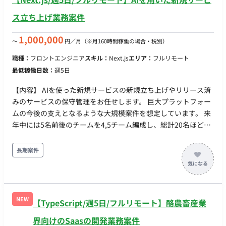
ス立ち上げ業務案件
1,000,000
〜
円／月
（※月160時間稼働の場合・税別）
職種：
フロントエンジニア
スキル：
Next.js
エリア：
フルリモート
最低稼働日数：
週5日
【内容】 AIを使った新規サービスの新規立ち上げやリリース済
みのサービスの保守管理をお任せします。 巨大プラットフォー
ムの今後の支えとなるような大規模案件を想定しています。 来
年中には5名前後のチームを4,5チーム編成し、総計20名ほどの
規模になる想定です。 バック/フロントどちらも募集がございま
すが、フルスタックに対応できる方歓迎です。 フロントエンド
長期案件
担当でも、バック側も積極的に携わるような気概のある方が好
まれます。 要件や仕様書は粗目の事がある為、目的をかみ砕い
てタスク分解し、自立して進められるような推進力が求められ
ます。 ＜開発環境＞ ・バックエンド：Go（echo） ・フロント
NEW
【TypeScript/週5日/フルリモート】酪農畜産業
エンド：React.js（Next.js） ・DB：MySQL ・クラウド：
AWS（ECS, Fargate, Auroraなど）、GCP（BigQueryなど） ・
界向けのSaasの開発業務案件