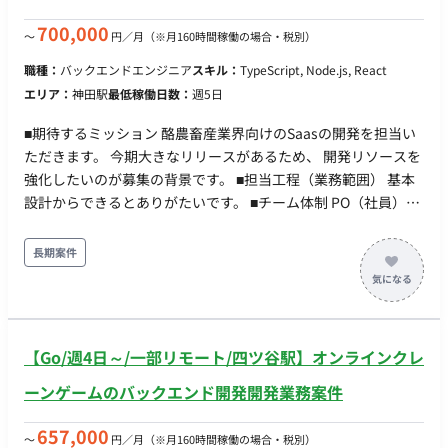
監視：New Relic, Data Dog ・ツール：Slack, GitHub, Figma,
Jira, Confluence 【場所】フルリモート（地方在住可） 【期
700,000
〜
円／月
（※月160時間稼働の場合・税別）
間】11月/12月～長期予定 【時間】10:00〜19:00
職種：
バックエンドエンジニア
スキル：
TypeScript, Node.js, React
エリア：
神田駅
最低稼働日数：
週5日
■期待するミッション 酪農畜産業界向けのSaasの開発を担当い
ただきます。 今期大きなリリースがあるため、 開発リソースを
強化したいのが募集の背景です。 ■担当工程（業務範囲） 基本
設計からできるとありがたいです。 ■チーム体制 PO（社員）
+スクラムマスター＋エンジニア4名 +今回募集のフルスタック
エンジニア ■業務の流れ アジャイル開発(スクラム) スプリント
長期案件
は2週間です。 デイリーMTGが平日10時に出れるのであれば、
他の時間はいつ稼働いただいても問題ないです。 ■開発環境 ・
言語: Javascript, Typescript ・ライブラリ: Next.js, express,
AWS Amplify, tRPC, prisma ・アプリケーションインフラ:
【Go/週4日～/一部リモート/四ツ谷駅】オンラインクレ
Amazon Lambda, Amazon S3, Amazon API Gateway, Amazon
RDS, Amazon Cognito, Amazon EC2 ・IaaC：AWS CDK ・その
ーンゲームのバックエンド開発開発業務案件
他開発ツール：Docker, Git, mlx ■リモート稼働について フルリ
モートにてご稼働いただけます。 ■働き方 稼働時間帯は不問で
657,000
〜
円／月
（※月160時間稼働の場合・税別）