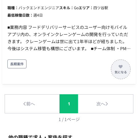
す。 平日夜や土日のご稼働も可能です。 ただし、仕様検討や相
職種：
バックエンドエンジニア
スキル：
Go
エリア：
四ツ谷駅
談事項があり、ディスカッションを行う場合は日中に実施させ
最低稼働日数：
週4日
ていただきます。 PC：持参（OS指定なし）
■業務内容 フードデリバリーサービスのユーザー向けモバイル
アプリ内の、オンラインクレーンゲームの開発を行っていただ
きます。 クレーンゲームは世に出て1年半ほどが経ちました。
今後はシステム移管も構想にございます。 ■チーム体制 ・PM：
1名 ・エンジニア：3名 ・カスタマーサポートなど運営：複数名
■利用技術・ツール Go, Kubernetes, TiDB, PHP, GCP Java, IoT
長期案件
系の開発経験はあると尚良い ■働き方について ・稼働時間：10
時～19時想定 ・稼働量：週4以上 ■稼働開始日について 毎月第
一営業日と第三月曜日となり、締切日は約2週間前となります。
前へ
1
次へ
1
/
1
ページ
他の職種で求人・案件を探す