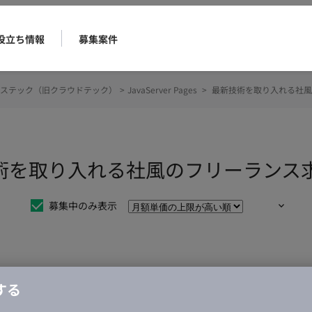
役立ち情報
募集案件
ステック（旧クラウドテック）
>
JavaServer Pages
>
最新技術を取り入れる社風
es 最新技術を取り入れる社風のフリーラ
募集中のみ表示
仕事は見つかりませんでした。
する