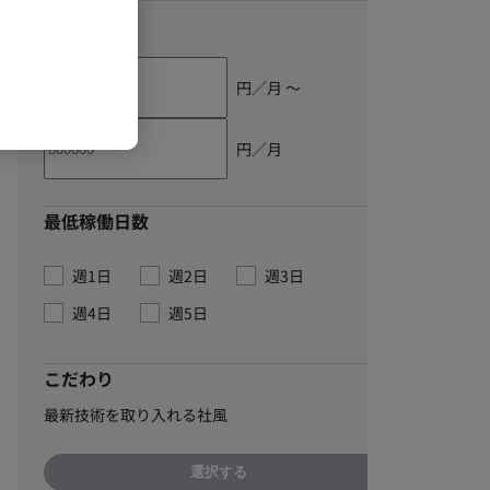
単価
円／月 〜
円／月
最低稼働日数
週1日
週2日
週3日
週4日
週5日
こだわり
最新技術を取り入れる社風
選択する