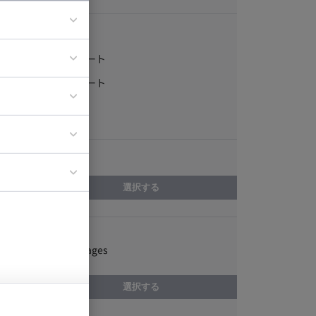
稼働形態
フルリモート
ア
一部リモート
ティブディレク
常駐
ジニア
エリア
イエンティスト
選択する
スキル
JavaServer Pages
選択する