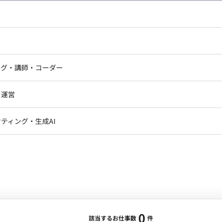
し広い条件設定で検索してみてください。
ドエンジニア
フロントエンジニア
ニア・Androidエンジニア
ゲームプログラマ・エンジニ
アートディレクター・クリエイ
ナー・UI/UXデザイナー
ンジニア
セキュリティエンジニア
ング・講師・コーダー
ター
ジニア・テクニカルサポート
AIエンジニア・機械学習エン
ー
Webライター
クデザイナー・CGデザイナー・イ
ジニア・Androidエンジニア
ゲームプログラマ・エンジニア
・運営
ター
ンジニア・テクニカルサポート
AIエンジニア・機械学習エンジニア
訳・その他ライター
レクター・プロデューサー・プロジェ
データアナリスト・データサ
ティング・生成AI
ジャー
・メディア運用
DX推進
ン
Unity
Objective-C
Python
ンサルタント・ITコンサルタント
ント・企画・セールス
採用・組織開発・制度設計
エンジニアリング
0
該当するお仕事数
件