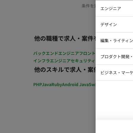
条件を変更するか、もう少
エンジニア
バックエン
デザイン
iOSエンジ
他の職種で求人・案件を探す
Webデザイ
インフラエ
編集・ライティ
テストエン
Webコーダ
グラフィッ
バックエンドエンジニア
フロントエンジニア
iOSエン
プロダクト開発
ラストレー
インフラエンジニア
セキュリティエンジニア
テストエ
編集者・翻
他のスキルで求人・案件を探す
Webディ
ビジネス・マーケ
クトマネー
マーケター
PHP
Java
Ruby
Android Java
Swift
開発ディレクショ
システムコ
コンサルタ
プロンプト