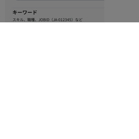
キーワード
スキル、職種、JOBID（JA-012345）など
0
該当するお仕事数
件
この条件で絞り込む
ル
利用規約
個人情報保護方針
サイトマップ