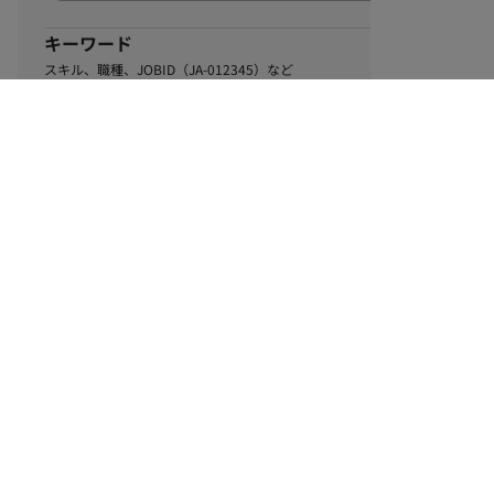
キーワード
スキル、職種、JOBID（JA-012345）など
0
該当するお仕事数
件
この条件で絞り込む
ル
利用規約
個人情報保護方針
サイトマップ