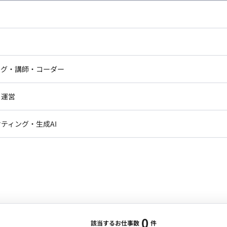
し広い条件設定で検索してみてください。
ドエンジニア
フロントエンジニア
ニア・Androidエンジニア
ゲームプログラマ・エンジニ
アートディレクター・クリエイ
ナー・UI/UXデザイナー
ンジニア
セキュリティエンジニア
ング・講師・コーダー
ター
ジニア・テクニカルサポート
AIエンジニア・機械学習エン
ー
Webライター
クデザイナー・CGデザイナー・イ
ジニア・Androidエンジニア
ゲームプログラマ・エンジニア
・運営
ター
ンジニア・テクニカルサポート
AIエンジニア・機械学習エンジニア
訳・その他ライター
レクター・プロデューサー・プロジェ
データアナリスト・データサ
ティング・生成AI
ジャー
・メディア運用
DX推進
ン
Unity
Objective-C
Python
ンサルタント・ITコンサルタント
ント・企画・セールス
採用・組織開発・制度設計
エンジニアリング
0
該当するお仕事数
件