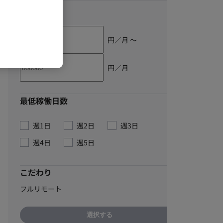
単価
円／月 〜
円／月
最低稼働日数
週1日
週2日
週3日
週4日
週5日
こだわり
フルリモート
選択する