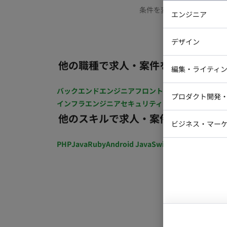
条件を変更するか、もう少
エンジニア
バックエン
デザイン
iOSエンジ
他の職種で求人・案件を探す
Webデザイ
インフラエ
編集・ライティ
テストエン
Webコーダ
グラフィッ
バックエンドエンジニア
フロントエンジニア
iOSエン
プロダクト開発
ラストレー
インフラエンジニア
セキュリティエンジニア
テストエ
編集者・翻
他のスキルで求人・案件を探す
Webディ
ビジネス・マーケ
クトマネー
マーケター
PHP
Java
Ruby
Android Java
Swift
開発ディレクショ
システムコ
コンサルタ
プロンプト