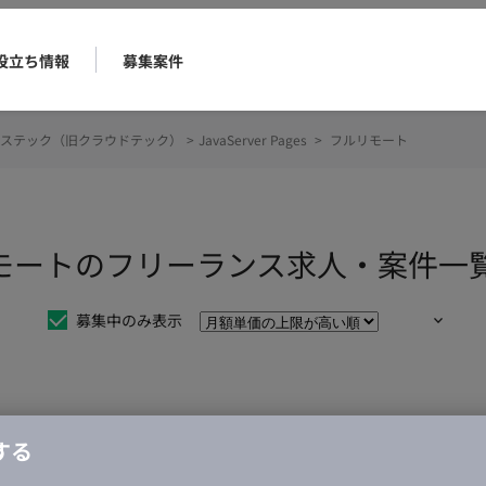
役立ち情報
募集案件
ステック（旧クラウドテック）
>
JavaServer Pages
>
フルリモート
s フルリモートのフリーランス求人・案件一
募集中のみ表示
仕事は見つかりませんでした。
する