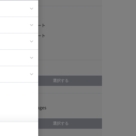
稼働形態
フルリモート
ア
一部リモート
ティブディレク
常駐
ジニア
エリア
イエンティスト
選択する
スキル
JavaServer Pages
選択する