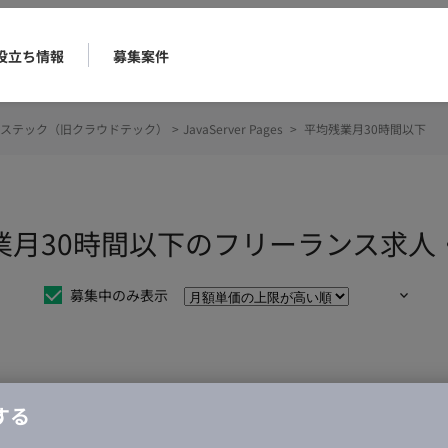
役立ち情報
募集案件
ステック（旧クラウドテック）
>
JavaServer Pages
>
平均残業月30時間以下
s 平均残業月30時間以下のフリーランス求
募集中のみ表示
仕事は見つかりませんでした。
する