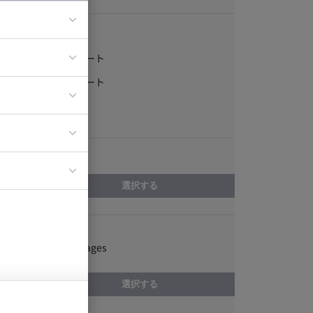
稼働形態
フルリモート
ア
一部リモート
ティブディレク
常駐
ジニア
エリア
イエンティスト
選択する
スキル
JavaServer Pages
選択する