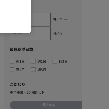
単価
円／月 〜
円／月
最低稼働日数
週1日
週2日
週3日
週4日
週5日
こだわり
平均残業月30時間以下
選択する