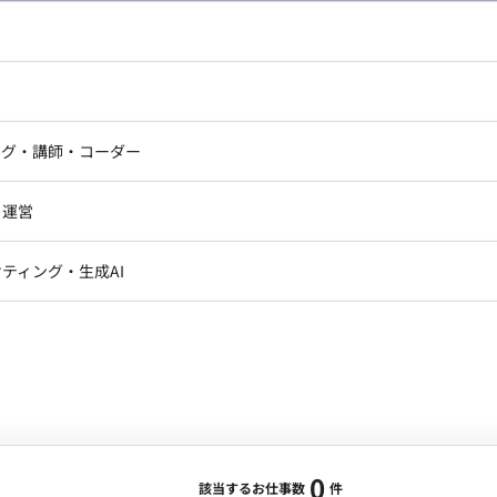
し広い条件設定で検索してみてください。
ドエンジニア
フロントエンジニア
ニア・Androidエンジニア
ゲームプログラマ・エンジニ
アートディレクター・クリエイ
ナー・UI/UXデザイナー
ンジニア
セキュリティエンジニア
ング・講師・コーダー
ター
ジニア・テクニカルサポート
AIエンジニア・機械学習エン
ー
Webライター
クデザイナー・CGデザイナー・イ
ジニア・Androidエンジニア
ゲームプログラマ・エンジニア
・運営
ター
ンジニア・テクニカルサポート
AIエンジニア・機械学習エンジニア
訳・その他ライター
レクター・プロデューサー・プロジェ
データアナリスト・データサ
ティング・生成AI
ジャー
・メディア運用
DX推進
ン
Unity
Objective-C
Python
ンサルタント・ITコンサルタント
ント・企画・セールス
採用・組織開発・制度設計
エンジニアリング
0
該当するお仕事数
件