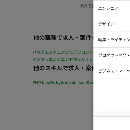
条件を変更するか、もう少
エンジニア
バックエン
デザイン
iOSエンジ
他の職種で求人・案件を探す
Webデザイ
インフラエ
編集・ライティ
テストエン
Webコーダ
グラフィッ
バックエンドエンジニア
フロントエンジニア
iOSエン
プロダクト開発
ラストレー
インフラエンジニア
セキュリティエンジニア
テストエ
編集者・翻
他のスキルで求人・案件を探す
Webディ
ビジネス・マーケ
クトマネー
マーケター
PHP
Java
Ruby
Android Java
Swift
開発ディレクショ
システムコ
コンサルタ
プロンプト