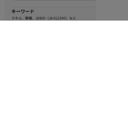
キーワード
スキル、職種、JOBID（JA-012345）など
0
該当するお仕事数
件
この条件で絞り込む
ル
利用規約
個人情報保護方針
サイトマップ