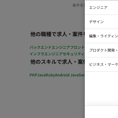
条件を変更するか、もう少
エンジニア
バックエン
デザイン
iOSエンジ
他の職種で求人・案件を探す
Webデザイ
インフラエ
編集・ライティ
テストエン
Webコーダ
グラフィッ
バックエンドエンジニア
フロントエンジニア
iOSエン
プロダクト開発
ラストレー
インフラエンジニア
セキュリティエンジニア
テストエ
編集者・翻
他のスキルで求人・案件を探す
Webディ
ビジネス・マーケ
クトマネー
マーケター
PHP
Java
Ruby
Android Java
Swift
開発ディレクショ
システムコ
コンサルタ
プロンプト