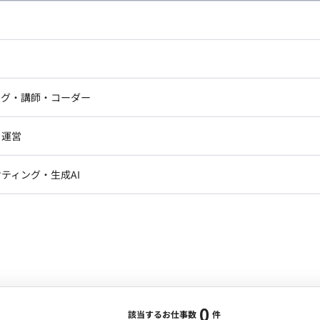
し広い条件設定で検索してみてください。
ドエンジニア
フロントエンジニア
ニア・Androidエンジニア
ゲームプログラマ・エンジニ
アートディレクター・クリエイ
ナー・UI/UXデザイナー
ンジニア
セキュリティエンジニア
ング・講師・コーダー
ター
ジニア・テクニカルサポート
AIエンジニア・機械学習エン
ー
Webライター
クデザイナー・CGデザイナー・イ
ジニア・Androidエンジニア
ゲームプログラマ・エンジニア
・運営
ター
ンジニア・テクニカルサポート
AIエンジニア・機械学習エンジニア
訳・その他ライター
レクター・プロデューサー・プロジェ
データアナリスト・データサ
ティング・生成AI
ジャー
・メディア運用
DX推進
ン
Unity
Objective-C
Python
ンサルタント・ITコンサルタント
ント・企画・セールス
採用・組織開発・制度設計
エンジニアリング
0
該当するお仕事数
件