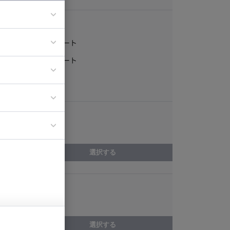
稼働形態
フルリモート
ア
一部リモート
ティブディレク
常駐
ジニア
エリア
イエンティスト
東京都
選択する
スキル
Padrino
選択する