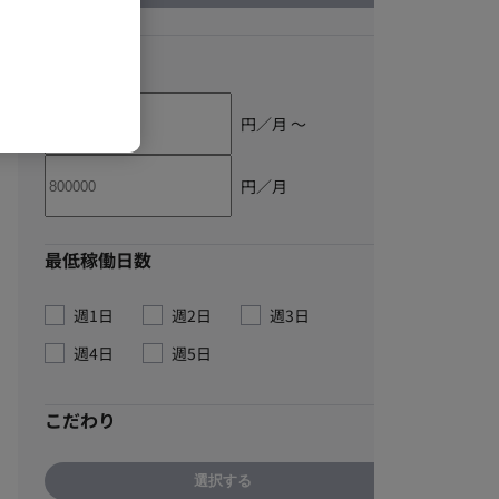
単価
円／月 〜
円／月
最低稼働日数
週1日
週2日
週3日
週4日
週5日
こだわり
選択する