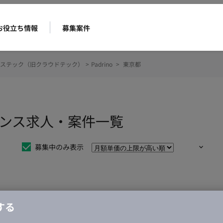
お役立ち情報
募集案件
ステック（旧クラウドテック）
>
Padrino
>
東京都
ーランス求人・案件一覧
募集中のみ表示
仕事は見つかりませんでした。
する