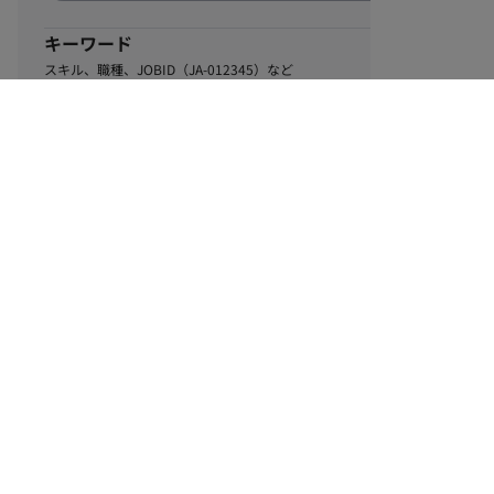
キーワード
スキル、職種、JOBID（JA-012345）など
0
該当するお仕事数
件
この条件で絞り込む
ル
利用規約
個人情報保護方針
サイトマップ