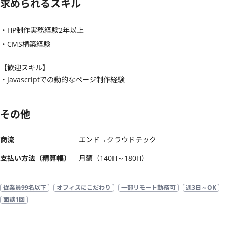
求められるスキル
・HP制作実務経験2年以上

・CMS構築経験
【歓迎スキル】
・Javascriptでの動的なページ制作経験
その他
商流
エンド→クラウドテック
支払い方法（精算幅）
月額（140H～180H）
従業員99名以下
オフィスにこだわり
一部リモート勤務可
週3日～OK
面談1回