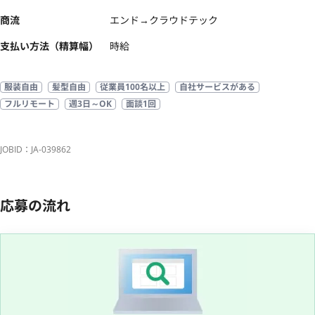
商流
エンド→クラウドテック
支払い方法（精算幅）
時給
服装自由
髪型自由
従業員100名以上
自社サービスがある
フルリモート
週3日～OK
面談1回
JOBID：JA-039862
応募の流れ