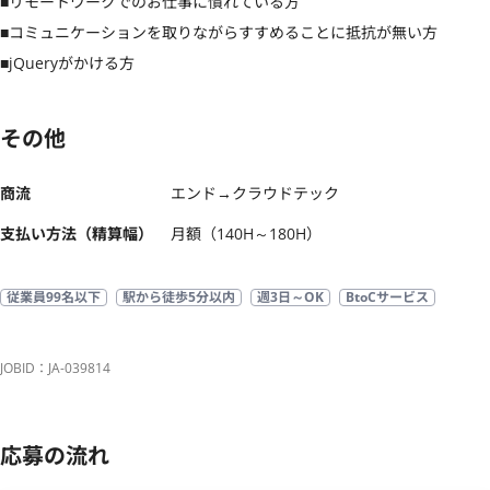
■リモートワークでのお仕事に慣れている方

■コミュニケーションを取りながらすすめることに抵抗が無い方

■jQueryがかける方
その他
商流
エンド→クラウドテック
支払い方法（精算幅）
月額（140H～180H）
従業員99名以下
駅から徒歩5分以内
週3日～OK
BtoCサービス
JOBID：JA-039814
応募の流れ