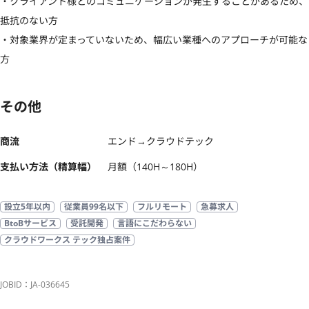
・クライアント様とのコミュニケーションが発生することがあるため、
抵抗のない方

・対象業界が定まっていないため、幅広い業種へのアプローチが可能な
方
その他
商流
エンド→クラウドテック
支払い方法（精算幅）
月額（140H～180H）
設立5年以内
従業員99名以下
フルリモート
急募求人
BtoBサービス
受託開発
言語にこだわらない
クラウドワークス テック独占案件
JOBID：JA-036645