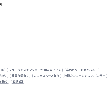
ル
OK
フリーランスエンジニアが10人以上いる
業界のリードカンパニー
だわり
社員食堂有り
カフェスペース有り
技術カンファレンス スポンサー
を扱う
面談1回