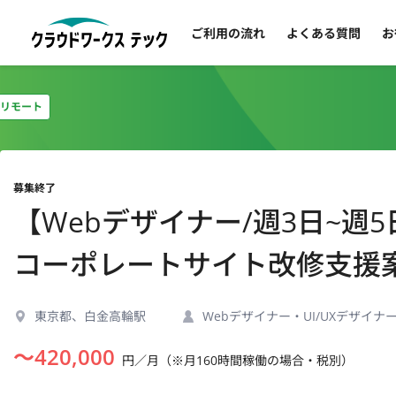
ご利用の流れ
よくある質問
お
リモート
募集終了
【Webデザイナー/週3日~週
コーポレートサイト改修支援
東京都、白金高輪駅
Webデザイナー・UI/UXデザイナ
〜
420,000
円／月（※月160時間稼働の場合・税別）