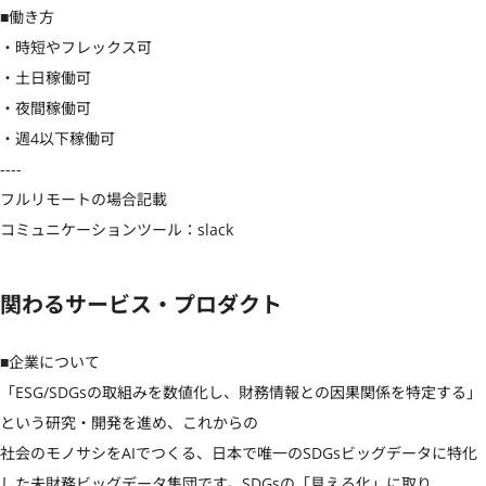
■働き方

・時短やフレックス可

・土日稼働可

・夜間稼働可

・週4以下稼働可

----

フルリモートの場合記載

コミュニケーションツール：slack
関わるサービス・プロダクト
■企業について

「ESG/SDGsの取組みを数値化し、財務情報との因果関係を特定する」
という研究・開発を進め、これからの

社会のモノサシをAIでつくる、日本で唯一のSDGsビッグデータに特化
した未財務ビッグデータ集団です。SDGsの「見える化」に取り
