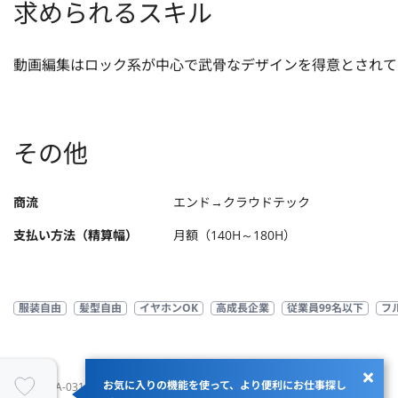
求められるスキル
動画編集はロック系が中心で武骨なデザインを得意とされて
その他
商流
エンド→クラウドテック
支払い方法（精算幅）
月額（140H～180H）
服装自由
髪型自由
イヤホンOK
高成長企業
従業員99名以下
フ
お気に入りの機能を使って、より便利にお仕事探し
JOBID：JA-031610