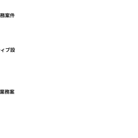
業務案件
ティブ設
応業務案