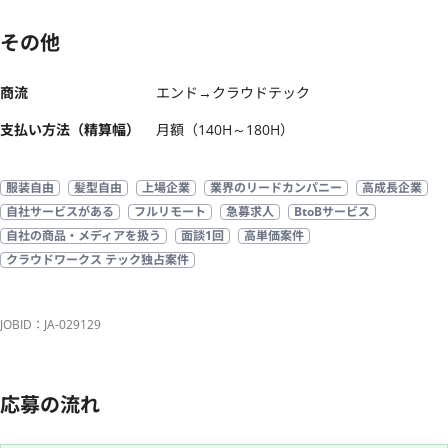
その他
商流
エンド→クラウドテック
支払い方法（精算幅）
月額（140H～180H）
服装自由
髪型自由
上場企業
業界のリードカンパニー
高成長企業
自社サービスがある
フルリモート
急募求人
BtoBサービス
自社の商品・メディアを扱う
面談1回
高単価案件
クラウドワークス テック独占案件
JOBID：JA-029129
応募の流れ