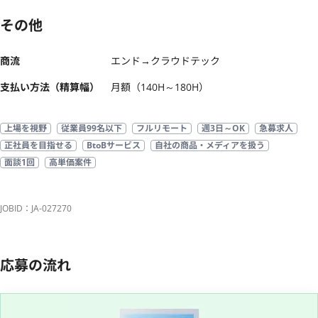
その他
商流
エンド→クラウドテック
支払い方法（精算幅）
月額（140H～180H）
上場を視野
従業員99名以下
フルリモート
週3日～OK
急募求人
正社員を目指せる
BtoBサービス
自社の商品・メディアを扱う
面談1回
高単価案件
JOBID：JA-027270
応募の流れ