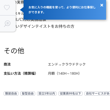
・XDの実務経験
お気に入りの機能を使って、より便利にお仕事探し
ができます。
【歓迎スキル】
・HTML/CSSの実務経験

・幅広いデザインテイストをお持ちの方
その他
商流
エンド→クラウドテック
支払い方法（精算幅）
月額（140H～180H）
服装自由
髪型自由
設立5年以内
従業員99名以下
自社サービスがあ